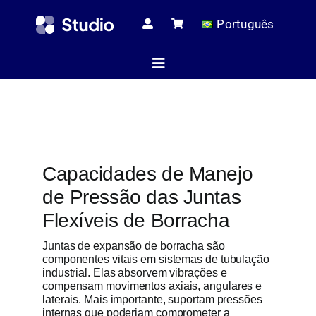
Skip
Português
to
content
Toggle
Navigation
Página ini
Capacidades de Manejo
Artigos té
de Pressão das Juntas
Flexíveis de Borracha
Todos os pr
Juntas de expansão de borracha são
componentes vitais em sistemas de tubulação
industrial. Elas absorvem vibrações e
compensam movimentos axiais, angulares e
Serviç
laterais. Mais importante, suportam pressões
internas que poderiam comprometer a