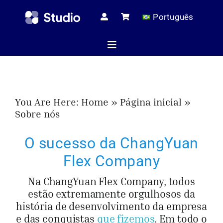
Skip
Português
to
content
Toggle
Navigation
Página ini
You Are Here:
Home
Página inicial
Sobre nós
Artigos té
O sucesso da ChangYuan
Flex Company
Todos os pr
Na ChangYuan Flex Company, todos
estão extremamente orgulhosos da
Serviç
história de desenvolvimento da empresa
e das conquistas
que fizemos
. Em todo o