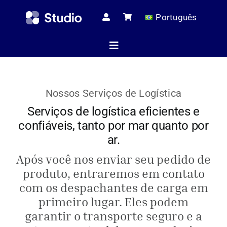
Skip
Português
to
content
Toggle
Navigation
Página ini
Nossos Serviços de Logística
Serviços de logística eficientes e
confiáveis, tanto por mar quanto por
Artigos té
ar.
Após você nos enviar seu pedido de
Todos os pr
produto, entraremos em contato
com os despachantes de carga em
primeiro lugar. Eles podem
Serviç
garantir o transporte seguro e a