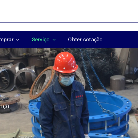
mprar
Serviço
Obter cotação
viço