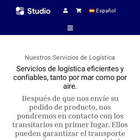
Skip
Español
to
content
Toggle
Navigation
Página de i
Nuestros Servicios de Logística
Servicios de logística eficientes y
confiables, tanto por mar como por
Artículos té
aire.
Después de que nos envíe su
Todos los pr
pedido de producto, nos
pondremos en contacto con los
transitarios en primer lugar. Ellos
Servici
pueden garantizar el transporte