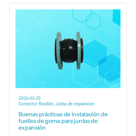
2026-03-20
Conector flexible
,
Junta de expansión
Buenas prácticas de instalación de
fuelles de goma para juntas de
expansión