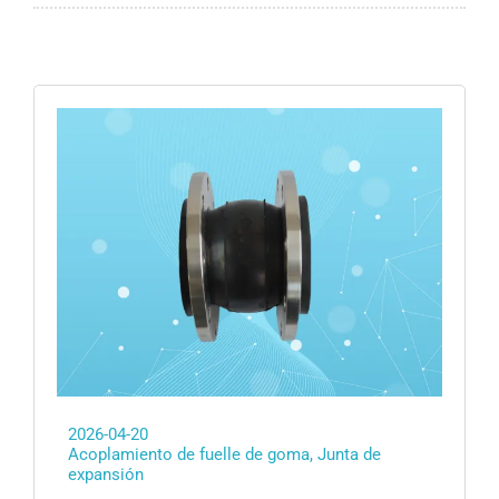
Junta de expansión
Obtener cot
Compensador de fuelle
Manguera de metal
Junta de desmontaje
2026-04-20
Acoplamiento de fuelle de goma
,
Junta de
expansión