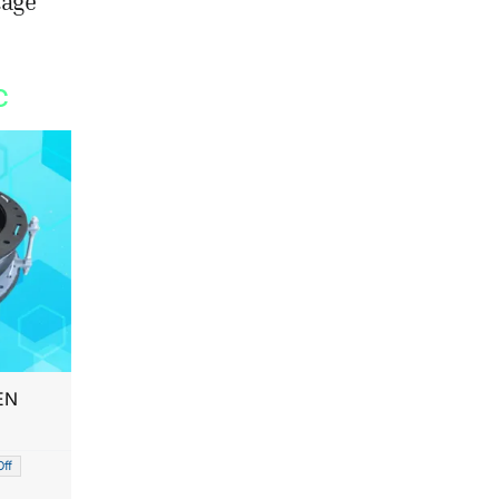
tage
c
EN
ff