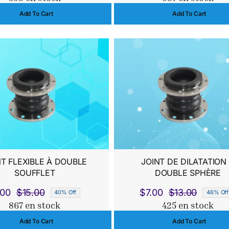
prix
prix
prix
prix
Add To Cart
Add To Cart
initial
actuel
initial
actue
était :
est :
était 
est :
$15.00.
$9.00.
$153.
$142
NT FLEXIBLE À DOUBLE
JOINT DE DILATATION
SOUFFLET
DOUBLE SPHÈRE
.00
$
15.00
$
7.00
$
13.00
40% Off
46% Off
Le
Le
Le
Le
867 en stock
425 en stock
prix
prix
prix
prix
Add To Cart
Add To Cart
initial
actuel
initial
actuel