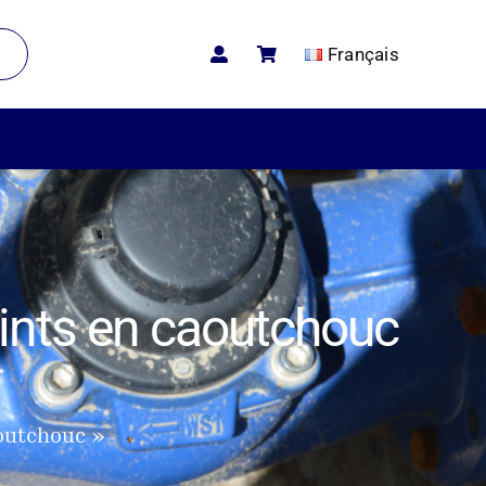
Français
oints en caoutchouc
aoutchouc