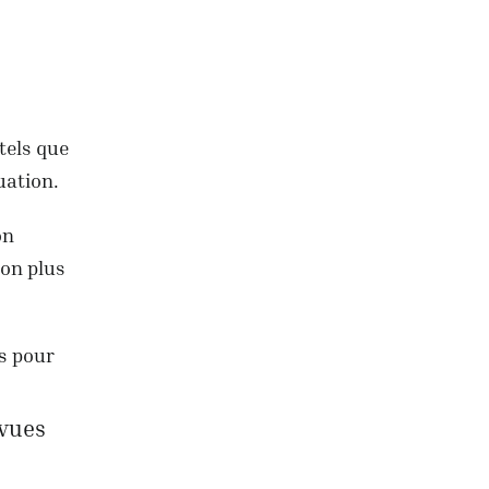
tels que
uation.
on
ion plus
us pour
évues