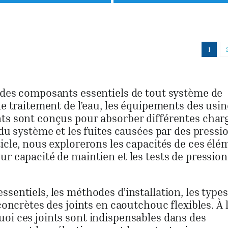
était :
est :
était :
est :
$15.00.
$9.00.
$13.00.
$7.00.
1
t des composants essentiels de tout système de
de traitement de l’eau, les équipements des usin
nts sont conçus pour absorber différentes char
 du système et les fuites causées par des pressi
ticle, nous explorerons les capacités de ces élé
ur capacité de maintien et les tests de pression
sentiels, les méthodes d’installation, les types,
concrètes des joints en caoutchouc flexibles. À l
oi ces joints sont indispensables dans des