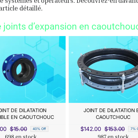
e systèmes et opérateurs. Découvrez-en davan
rticle détaillé.
 joints d’expansion en caoutchou
OINT DE DILATATION
JOINT DE DILATATION 
IBLE EN CAOUTCHOUC
CAOUTCHOUC
.00
$
15.00
$
142.00
$
153.00
40% Off
7% O
Le
Le
Le
Le
698 en stock
987 en stock