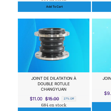
prix
prix
Add To Cart
initial
actuel
était :
est :
$150.00.
$140.00.
JOINT DE DILATATION À
JOI
DOUBLE ROTULE
CHANGYUAN
$
9
$
11.00
$
15.00
27% Off
Le
Le
684 en stock
prix
prix