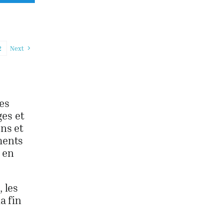
2
Next
es
ges et
ons et
ments
 en
 les
a fin