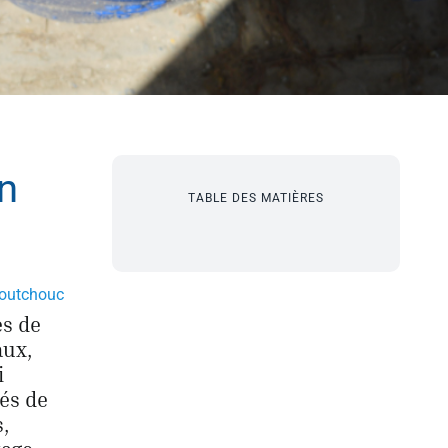
en
TABLE DES MATIÈRES
aoutchouc
es de
aux,
i
és de
,