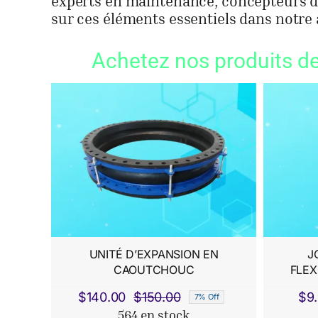
experts en maintenance, concepteurs d
sur ces éléments essentiels dans notre a
Achetez nos produits de
UNITÉ D’EXPANSION EN
J
CAOUTCHOUC
FLEX
$
140.00
$
150.00
$
9
7% Off
Le
Le
564 en stock