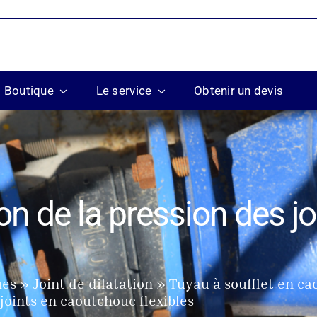
Boutique
Le service
Obtenir un devis
on de la pression des j
ues
Joint de dilatation
Tuyau à soufflet en c
joints en caoutchouc flexibles