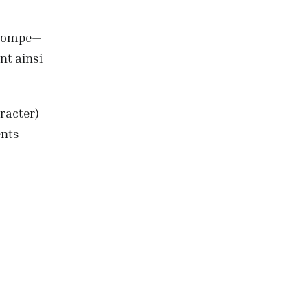
e pompe—
nt ainsi
racter)
ents