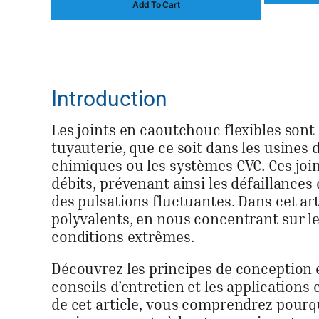
Add To Cart
initial
actuel
était :
est :
$15.00.
$11.00.
Introduction
Les joints en caoutchouc flexibles son
tuyauterie, que ce soit dans les usines 
chimiques ou les systèmes CVC. Ces joi
débits, prévenant ainsi les défaillances
des pulsations fluctuantes. Dans cet ar
polyvalents, en nous concentrant sur le
conditions extrêmes.
Découvrez les principes de conception es
conseils d’entretien et les applications 
de cet article, vous comprendrez pourqu