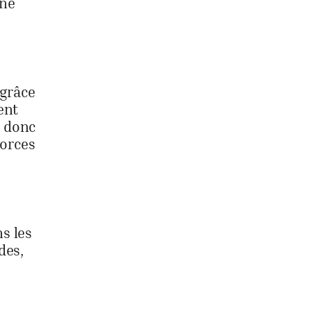
une
 grâce
ent
t donc
forces
s les
des,