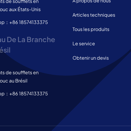
À propos de nous
ts de soufflets en
ouc aux États-Unis
Articles techniques
pp：+86 18574133375
Tous les produits
u De La Branche
Le service
ésil
Obtenir un devis
ts de soufflets en
uc au Brésil
pp：+86 18574133375