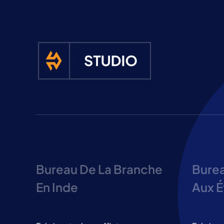
Bureau De La Branche
Burea
En Inde
Aux É