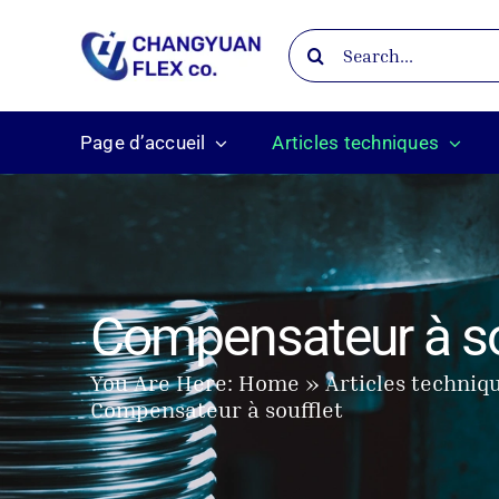
Skip
Search
to
for:
content
Page d’accueil
Articles techniques
Compensateur à so
You Are Here:
Home
Articles techniq
Compensateur à soufflet