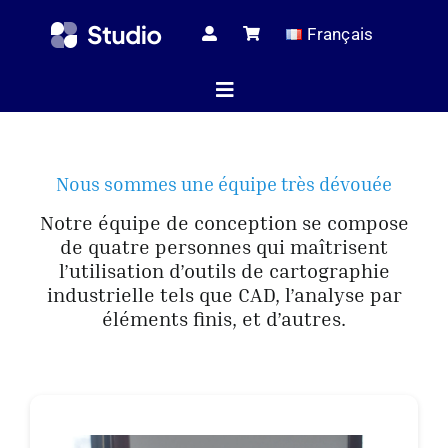
Skip
Français
to
content
Toggle
Navigation
Page d’ac
Nous sommes une équipe très dévouée
Notre équipe de conception se compose
de quatre personnes qui maîtrisent
Articles tec
l’utilisation d’outils de cartographie
industrielle tels que CAD, l’analyse par
éléments finis, et d’autres.
Tous les pr
Le serv