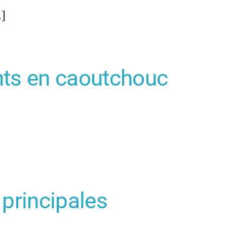
…]
ints en caoutchouc
 principales