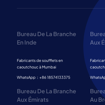
Bureau De La Branche
Burea
En Inde
Aux É
Fabricants de soufflets en
Fabrican
caoutchouc à Mumbai
caoutch
WhatsApp：+86 18574133375
WhatsA
Bureau De La Branche
Burea
Aux Émirats
Au Br