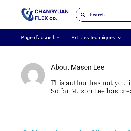
Skip
Search
to
for:
content
Page d’accueil
Articles techniques
About
Mason Lee
This author has not yet fi
So far Mason Lee has crea