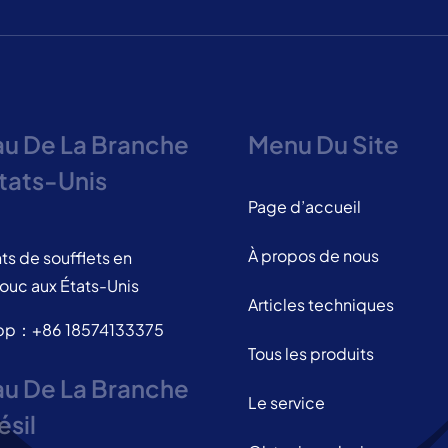
u De La Branche
Menu Du Site
tats-Unis
Page d’accueil
À propos de nous
ts de soufflets en
ouc aux États-Unis
Articles techniques
pp：+86 18574133375
Tous les produits
u De La Branche
Le service
ésil