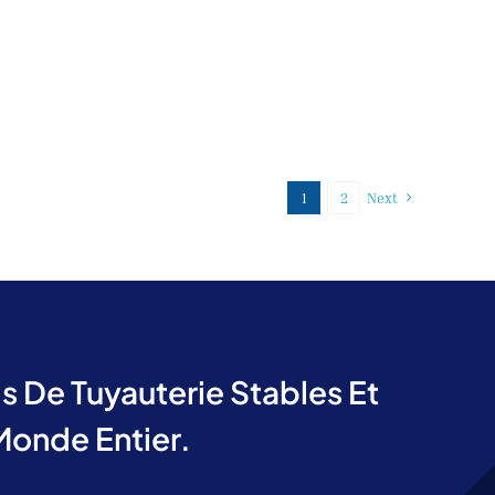
1
2
Next
 De Tuyauterie Stables Et
Monde Entier.