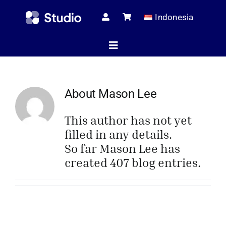
Skip
Indonesia
to
content
Toggle
Navigation
Halaman 
About
Mason Lee
This author has not yet
Artikel Te
filled in any details.
So far Mason Lee has
created 407 blog entries.
Toko
Melaya