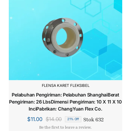
FLENSA KARET FLEKSIBEL
Pelabuhan Pengiriman: Pelabuhan ShanghaiBerat
Pengiriman: 26 LbsDimensi Pengiriman: 10 X 11 X 10
InciPabrikan: ChangYuan Flex Co.
Stok 632
$
11.00
$
14.00
21% Off
Harga
Harga
Be the first to leave a review.
aslinya
saat