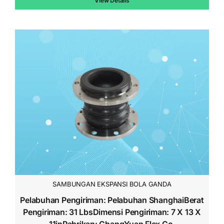
View Details
$144.00.
SAMBUNGAN EKSPANSI BOLA GANDA
Pelabuhan Pengiriman: Pelabuhan ShanghaiBerat
Pengiriman: 31 LbsDimensi Pengiriman: 7 X 13 X