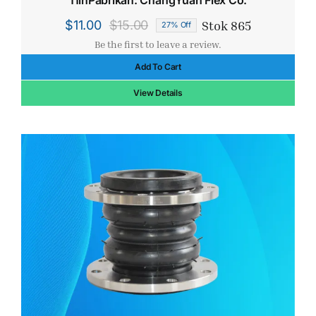
11inPabrikan: ChangYuan Flex Co.
Stok 865
$
11.00
$
15.00
27% Off
Harga
Harga
Be the first to leave a review.
aslinya
saat
Add To Cart
adalah:
ini
$15.00.
adalah:
View Details
$11.00.