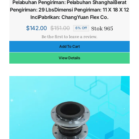
Pelabuhan Pengiriman: Pelabuhan ShanghaiBerat
Pengiriman: 29 LbsDimensi Pengiriman: 11 X 18 X 12
InciPabrikan: ChangYuan Flex Co.
Stok 965
$
142.00
$
151.00
6% Off
Harga
Harga
Be the first to leave a review.
aslinya
saat
Add To Cart
adalah:
ini
$151.00.
adalah:
View Details
$142.00.