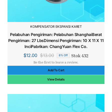
KOMPENSATOR EKSPANSI KARET
Pelabuhan Pengiriman: Pelabuhan ShanghaiBerat
Pengiriman: 27 LbsDimensi Pengiriman: 10 X 11 X 11
InciPabrikan: ChangYuan Flex Co.
Stok 432
$
12.00
$
13.00
8% Off
Harga
Harga
Be the first to leave a review.
aslinya
saat
Add To Cart
adalah:
ini
$13.00.
adalah:
View Details
$12.00.