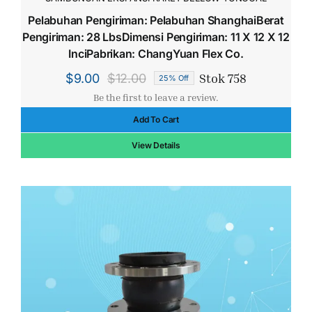
Pelabuhan Pengiriman: Pelabuhan ShanghaiBerat
Pengiriman: 28 LbsDimensi Pengiriman: 11 X 12 X 12
InciPabrikan: ChangYuan Flex Co.
Stok 758
$
9.00
$
12.00
25% Off
Harga
Harga
Be the first to leave a review.
aslinya
saat
Add To Cart
adalah:
ini
$12.00.
adalah:
View Details
$9.00.