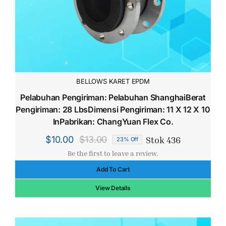
BELLOWS KARET EPDM
Pelabuhan Pengiriman: Pelabuhan ShanghaiBerat
Pengiriman: 28 LbsDimensi Pengiriman: 11 X 12 X 10
InPabrikan: ChangYuan Flex Co.
Stok 436
$
10.00
$
13.00
23% Off
Harga
Harga
Be the first to leave a review.
aslinya
saat
Add To Cart
adalah:
ini
$13.00.
adalah:
View Details
$10.00.