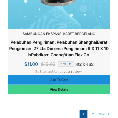
SAMBUNGAN EKSPANSI KARET BERGELANG
Pelabuhan Pengiriman: Pelabuhan ShanghaiBerat
Pengiriman: 27 LbsDimensi Pengiriman: 9 X 11 X 10
InPabrikan: ChangYuan Flex Co.
Stok 462
$
11.00
$
15.00
27% Off
Harga
Harga
Be the first to leave a review.
aslinya
saat
Add To Cart
adalah:
ini
$15.00.
adalah:
View Details
$11.00.
1
2
Next