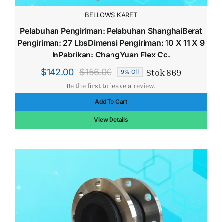
BELLOWS KARET
Pelabuhan Pengiriman: Pelabuhan ShanghaiBerat
Pengiriman: 27 LbsDimensi Pengiriman: 10 X 11 X 9
InPabrikan: ChangYuan Flex Co.
Stok 869
$
142.00
$
156.00
9% Off
Harga
Harga
Be the first to leave a review.
aslinya
saat
Add To Cart
adalah:
ini
$156.00.
adalah:
View Details
$142.00.