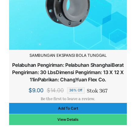
SAMBUNGAN EKSPANSI BOLA TUNGGAL
Pelabuhan Pengiriman: Pelabuhan ShanghaiBerat
Pengiriman: 30 LbsDimensi Pengiriman: 13 X 12 X
11inPabrikan: ChangYuan Flex Co.
Stok 367
$
9.00
$
14.00
36% Off
Harga
Harga
Be the first to leave a review.
aslinya
saat
Add To Cart
adalah:
ini
$14.00.
adalah:
View Details
$9.00.