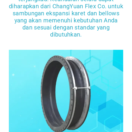
diharapkan dari ChangYuan Flex Co. untuk
sambungan ekspansi karet dan bellows
yang akan memenuhi kebutuhan Anda
dan sesuai dengan standar yang
dibutuhkan.