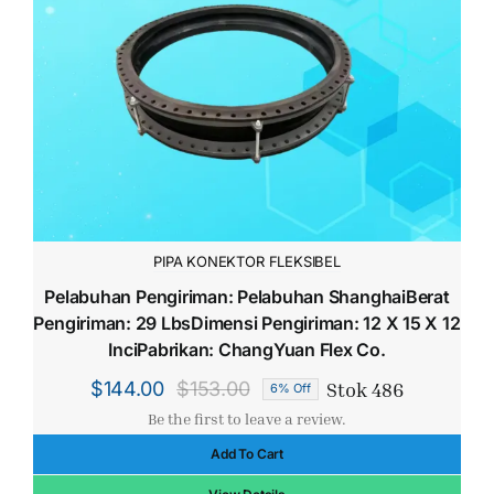
PIPA KONEKTOR FLEKSIBEL
Pelabuhan Pengiriman: Pelabuhan ShanghaiBerat
Pengiriman: 29 LbsDimensi Pengiriman: 12 X 15 X 12
InciPabrikan: ChangYuan Flex Co.
Stok 486
$
144.00
$
153.00
6% Off
Harga
Harga
Be the first to leave a review.
aslinya
saat
Add To Cart
adalah:
ini
$153.00.
adalah: