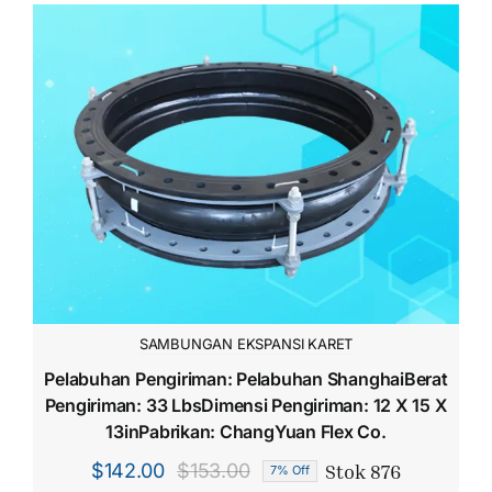
SAMBUNGAN EKSPANSI KARET
Pelabuhan Pengiriman: Pelabuhan ShanghaiBerat
Pengiriman: 33 LbsDimensi Pengiriman: 12 X 15 X
13inPabrikan: ChangYuan Flex Co.
Stok 876
$
142.00
$
153.00
7% Off
Harga
Harga