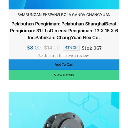
SAMBUNGAN EKSPANSI BOLA GANDA CHANGYUAN
Pelabuhan Pengiriman: Pelabuhan ShanghaiBerat
Pengiriman: 31 LbsDimensi Pengiriman: 13 X 15 X 6
InciPabrikan: ChangYuan Flex Co.
Stok 967
$
8.00
$
14.00
43% Off
Harga
Harga
Be the first to leave a review.
aslinya
saat
Add To Cart
adalah:
ini
$14.00.
adalah:
View Details
$8.00.