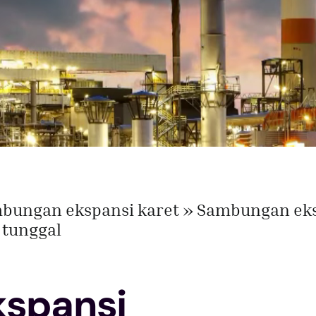
mbungan ekspansi karet
Sambungan ek
 tunggal
spansi