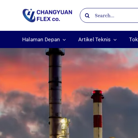
Skip
Search
to
for:
content
Halaman Depan
Artikel Teknis
To