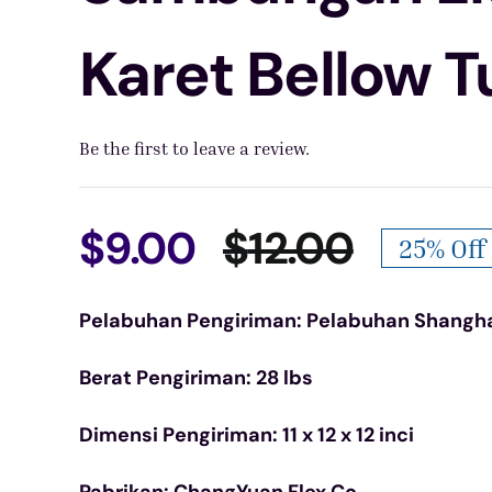
Karet Bellow T
Be the first to leave a review.
$
9.00
$
12.00
25% Off
Harga
Harga
Pelabuhan Pengiriman: Pelabuhan Shangh
aslinya
saat
Berat Pengiriman: 28 lbs
adalah
ini
Dimensi Pengiriman: 11 x 12 x 12 inci
$12.00.
adalah