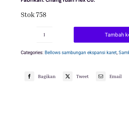
Pabrikan: ChangYuan Flex Co.
$9.00.
Stok 758
Tambah ke
Kuantitas
sambungan
ekspansi
Categories:
Bellows sambungan ekspansi karet
,
Samb
karet
bellow
tunggal
Bagikan
Tweet
Email