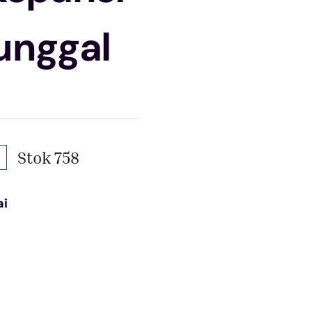
unggal
Stok 758
ai
:
: