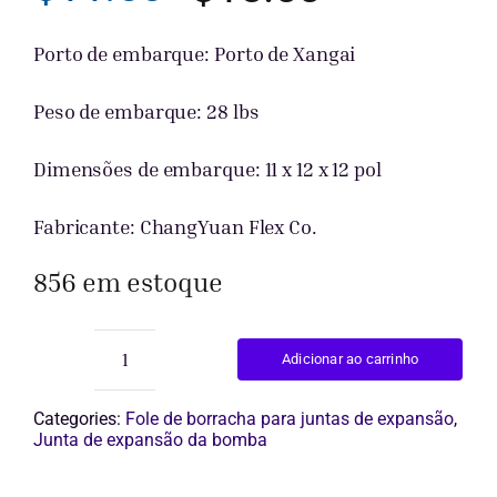
O
O
Obter cot
preço
preço
Porto de embarque: Porto de Xangai
original
atual
Peso de embarque: 28 lbs
era:
é:
Dimensões de embarque: 11 x 12 x 12 pol
$15.00.
$11.00.
Fabricante: ChangYuan Flex Co.
856 em estoque
Adicionar ao carrinho
junta
de
expansão
Categories:
Fole de borracha para juntas de expansão
,
de
Junta de expansão da bomba
borracha
de