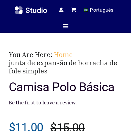
Skip
Português
to
content
Toggle
Navigation
Página ini
You Are Here:
Home
junta de expansão de borracha de
fole simples
Artigos té
Camisa Polo Básica
Todos os pr
Be the first to leave a review.
Serviç
$
11.00
$
15.00