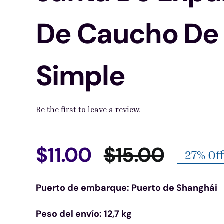
De Caucho De 
Simple
Be the first to leave a review.
$
11.00
$
15.00
27% Off
El
El
Puerto de embarque: Puerto de Shanghái
precio
precio
Peso del envío: 12,7 kg