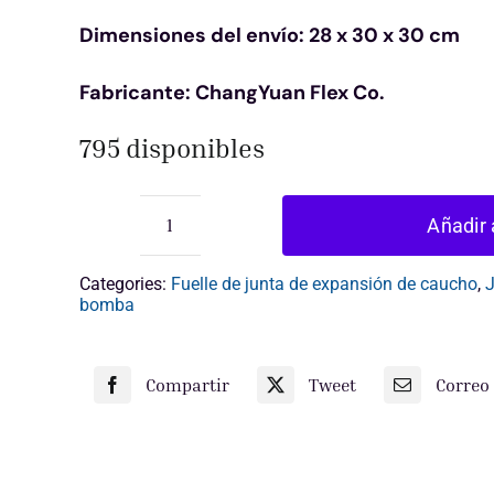
origina
actual
Dimensiones del envío: 28 x 30 x 30 cm
era:
es:
Fabricante: ChangYuan Flex Co.
$15.00
$11.00.
795 disponibles
Añadir 
junta
de
expansión
Categories:
Fuelle de junta de expansión de caucho
,
J
de
bomba
caucho
de
fuelle
Compartir
Tweet
Correo
simple
cantidad