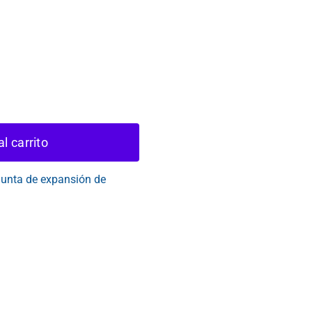
l
.
al carrito
unta de expansión de