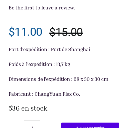
Be the first to leave a review.
Obtenir un
$
11.00
$
15.00
Le
Le
prix
prix
Port d’expédition : Port de Shanghai
initial
actuel
Poids à l’expédition : 13,7 kg
était :
est :
Dimensions de l’expédition : 28 x 30 x 30 cm
$15.00.
$11.00.
Fabricant : ChangYuan Flex Co.
536 en stock
Ajouter au panier