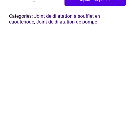
quantité
de
joint
Categories:
Joint de dilatation à soufflet en
de
caoutchouc
,
Joint de dilatation de pompe
dilatation
en
caoutchouc
à
soufflet
unique