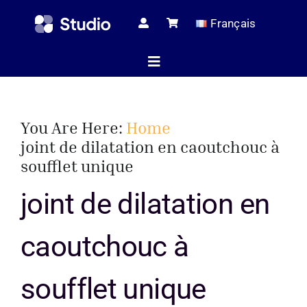
Skip
Français
to
content
Toggle
Navigation
Page d’ac
You Are Here:
Home
joint de dilatation en caoutchouc à
soufflet unique
Articles tec
joint de dilatation en
Tous les pr
caoutchouc à
soufflet unique
Le serv