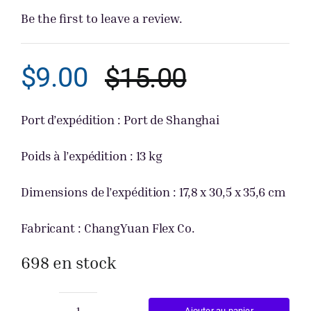
Be the first to leave a review.
Obtenir un
$
9.00
$
15.00
Le
Le
prix
prix
Port d’expédition : Port de Shanghai
initial
actuel
Poids à l’expédition : 13 kg
était :
est :
Dimensions de l’expédition : 17,8 x 30,5 x 35,6 cm
$15.00.
$9.00.
Fabricant : ChangYuan Flex Co.
698 en stock
Ajouter au panier