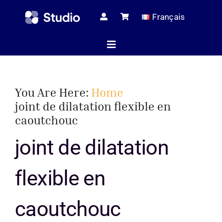
Skip
Français
to
content
Toggle
Navigation
Page d’ac
You Are Here:
Home
joint de dilatation flexible en
caoutchouc
Articles tec
joint de dilatation
Tous les pr
flexible en
caoutchouc
Le serv