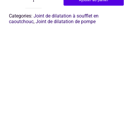
quantité
de
joint
Categories:
Joint de dilatation à soufflet en
de
caoutchouc
,
Joint de dilatation de pompe
dilatation
flexible
en
caoutchouc