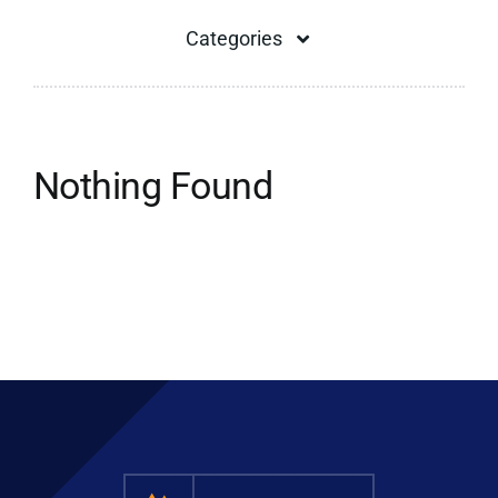
Categories
Dapatkan Pe
Sambungan Ekspansi
Nothing Found
Kompensator Bellow
Selang Logam
Membongkar Sambungan