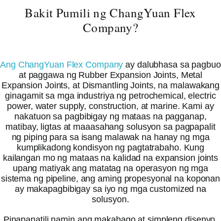
Bakit Pumili ng ChangYuan Flex
Company?
Ang ChangYuan Flex Company
ay dalubhasa sa pagbuo
at paggawa ng Rubber Expansion Joints, Metal
Expansion Joints, at Dismantling Joints, na malawakang
ginagamit sa mga industriya ng petrochemical, electric
power, water supply, construction, at marine. Kami ay
nakatuon sa pagbibigay ng mataas na pagganap,
matibay, ligtas at maaasahang solusyon sa pagpapalit
ng piping para sa isang malawak na hanay ng mga
kumplikadong kondisyon ng pagtatrabaho. Kung
kailangan mo ng mataas na kalidad na expansion joints
upang matiyak ang matatag na operasyon ng mga
sistema ng pipeline, ang aming propesyonal na koponan
ay makapagbibigay sa iyo ng mga customized na
solusyon.
Pinapanatili namin ang makabago at simpleng disenyo,