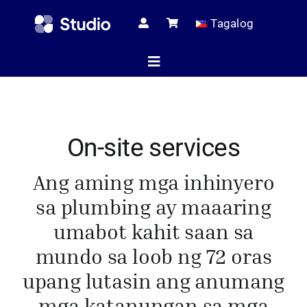
Skip
Tagalog
to
content
Toggle
Navigation
Home
On-site services
Teknikal na mga
Ang aming mga inhinyero
sa plumbing ay maaaring
Lahat ng Pr
umabot kahit saan sa
mundo sa loob ng 72 oras
upang lutasin ang anumang
Serbis
mga katanungan sa mga