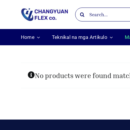
Skip
Search
to
for:
content
Home
Teknikal na mga Artikulo
Ma
No products were found match