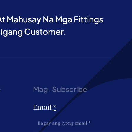
t Mahusay Na Mga Fittings
digang Customer.
e
Mag-Subscribe
Email
*