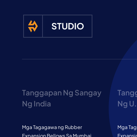
Tanggapan Ng Sangay
Tang
Ng India
Ng U.
Mga Tagagawa ng Rubber
Mga Tag
Expansion Bellows Sa Mumbai
Expansio