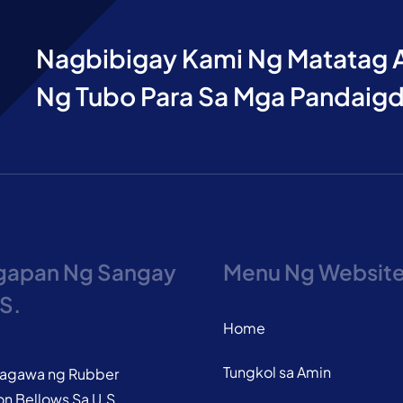
Nagbibigay Kami Ng Matatag A
Ng Tubo Para Sa Mga Pandaig
gapan Ng Sangay
Menu Ng Websit
S.
Home
Tungkol sa Amin
agawa ng Rubber
n Bellows Sa U.S.