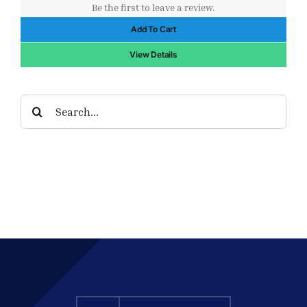
Be the first to leave a review.
price
price
Add To Cart
was:
is:
$13.00.
$9.00.
View Details
Search
for: