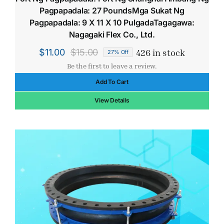
Pagpapadala: 27 PoundsMga Sukat Ng
Pagpapadala: 9 X 11 X 10 PulgadaTagagawa:
Nagagaki Flex Co., Ltd.
426 in stock
$
11.00
$
15.00
27% Off
Original
Current
Be the first to leave a review.
price
price
Add To Cart
was:
is:
$15.00.
$11.00.
View Details