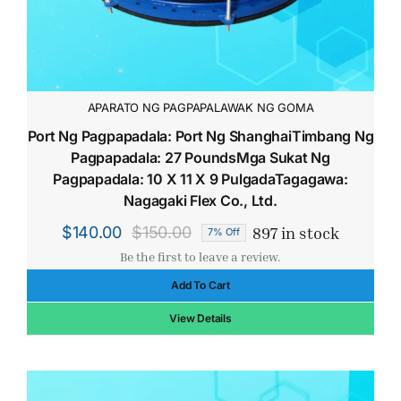
APARATO NG PAGPAPALAWAK NG GOMA
Port Ng Pagpapadala: Port Ng ShanghaiTimbang Ng
Pagpapadala: 27 PoundsMga Sukat Ng
Pagpapadala: 10 X 11 X 9 PulgadaTagagawa:
Nagagaki Flex Co., Ltd.
897 in stock
$
140.00
$
150.00
7% Off
Original
Current
Be the first to leave a review.
price
price
Add To Cart
was:
is:
$150.00.
$140.00.
View Details