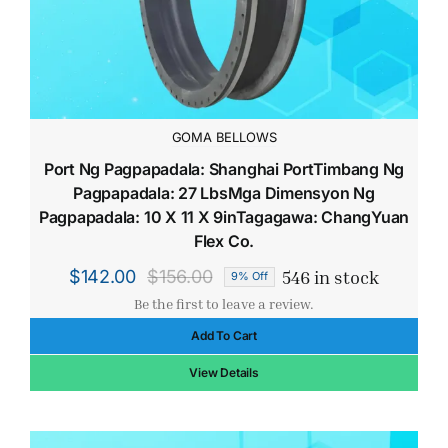
GOMA BELLOWS
Port Ng Pagpapadala: Shanghai PortTimbang Ng
Pagpapadala: 27 LbsMga Dimensyon Ng
Pagpapadala: 10 X 11 X 9inTagagawa: ChangYuan
Flex Co.
546 in stock
$
142.00
$
156.00
9% Off
Original
Current
Be the first to leave a review.
price
price
Add To Cart
was:
is:
$156.00.
$142.00.
View Details