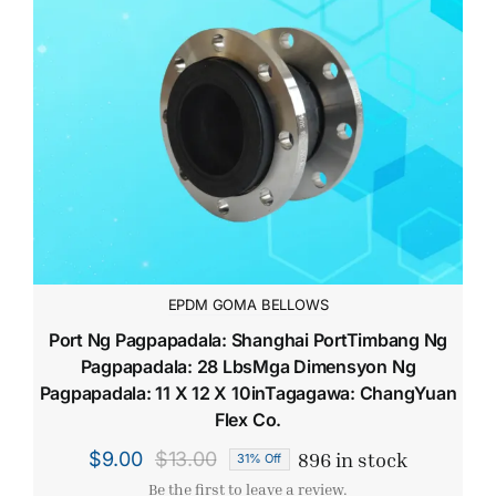
EPDM GOMA BELLOWS
Port Ng Pagpapadala: Shanghai PortTimbang Ng
Pagpapadala: 28 LbsMga Dimensyon Ng
Pagpapadala: 11 X 12 X 10inTagagawa: ChangYuan
Flex Co.
896 in stock
$
9.00
$
13.00
31% Off
Original
Current
Be the first to leave a review.