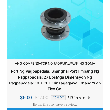
Kumuha ng 
ANG COMPENSATOR NG PAGPAPALAWAK NG GOMA
Port Ng Pagpapadala: Shanghai PortTimbang Ng
Pagpapadala: 27 LbsMga Dimensyon Ng
Pagpapadala: 10 X 11 X 11inTagagawa: ChangYuan
Flex Co.
513 in stock
$
9.00
$
12.00
25% Off
Original
Current
Be the first to leave a review.
price
price