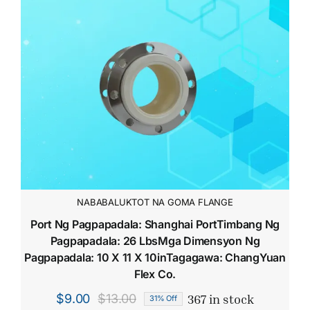
NABABALUKTOT NA GOMA FLANGE
Port Ng Pagpapadala: Shanghai PortTimbang Ng
Pagpapadala: 26 LbsMga Dimensyon Ng
Pagpapadala: 10 X 11 X 10inTagagawa: ChangYuan
Flex Co.
367 in stock
$
9.00
$
13.00
31% Off
Original
Current