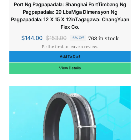
Port Ng Pagpapadala: Shanghai PortTimbang Ng
Pagpapadala: 29 LbsMga Dimensyon Ng
Pagpapadala: 12 X 15 X 12inTagagawa: ChangYuan
Flex Co.
768 in stock
$
144.00
$
153.00
6% Off
Original
Current
Be the first to leave a review.
price
price
Add To Cart
was:
is:
$153.00.
$144.00.
View Details