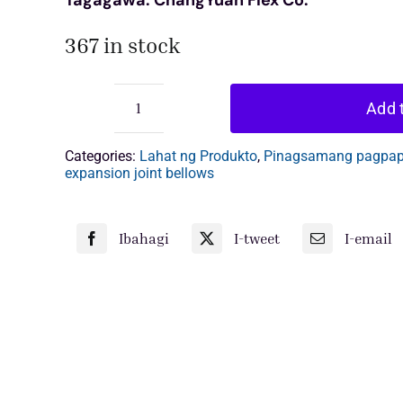
Tagagawa: ChangYuan Flex Co.
367 in stock
Add t
nababaluktot
na
goma
Categories:
Lahat ng Produkto
,
Pinagsamang pagpap
flange
expansion joint bellows
quantity
Ibahagi
I-tweet
I-email