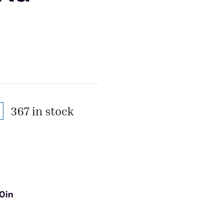
367 in stock
l
t
0in