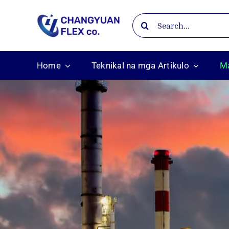
Skip
Search
to
for:
content
Home
Teknikal na mga Artikulo
Ma