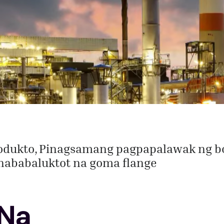
odukto
Pinagsamang pagpapalawak ng 
nababaluktot na goma flange
 Na