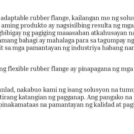
daptable rubber flange, kailangan mo ng solus
 aming produkto ay nagsisilbing resulta ng mga
bibigay ng pagiging maaasahan atkahusayan na
mang bahagi ay mahalaga para sa tagumpay ng 
igit sa mga pamantayan ng industriya habang na
g flexible rubber flange ay pinapagana ng mga
unlad, nakabuo kami ng isang solusyon na tu
rang katangian ng pagganap. Ang pangako na it
 pinakamataas na pamantayan ng kalidad at pa