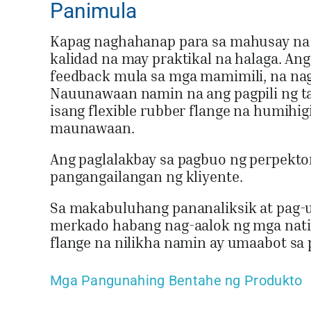
Panimula
Kapag naghahanap para sa mahusay na a
kalidad na may praktikal na halaga. Ang
feedback mula sa mga mamimili, na nag
Nauunawaan namin na ang pagpili ng ta
isang flexible rubber flange na humih
maunawaan.
Ang paglalakbay sa pagbuo ng perpekton
pangangailangan ng kliyente.
Sa makabuluhang pananaliksik at pag-
merkado habang nag-aalok ng mga natiti
flange na nilikha namin ay umaabot sa
Mga Pangunahing Bentahe ng Produkto