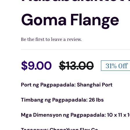
Goma Flange
Be the first to leave a review.
$
9.00
$
13.00
31% Off
Origina
Curren
Port ng Pagpapadala: Shanghai Port
price
price
Timbang ng Pagpapadala: 26 lbs
was:
is:
Mga Dimensyon ng Pagpapadala: 10 x 11 x 1
$13.00.
$9.00.