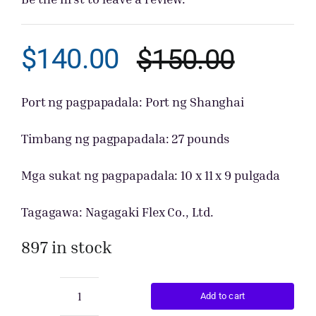
Kumuha ng 
$
140.00
$
150.00
Origina
Curren
price
price
Port ng pagpapadala: Port ng Shanghai
was:
is:
Timbang ng pagpapadala: 27 pounds
$150.0
$140.0
Mga sukat ng pagpapadala: 10 x 11 x 9 pulgada
Tagagawa: Nagagaki Flex Co., Ltd.
897 in stock
Add to cart
Aparato