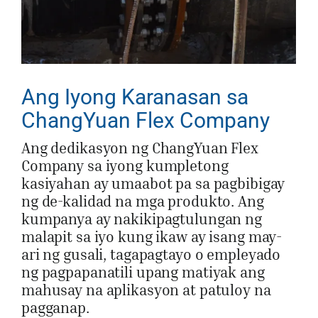
Ang Iyong Karanasan sa
ChangYuan Flex Company
Ang dedikasyon ng ChangYuan Flex
Company sa iyong kumpletong
kasiyahan ay umaabot pa sa pagbibigay
ng de-kalidad na mga produkto. Ang
kumpanya ay nakikipagtulungan ng
malapit sa iyo kung ikaw ay isang may-
ari ng gusali, tagapagtayo o empleyado
ng pagpapanatili upang matiyak ang
mahusay na aplikasyon at patuloy na
pagganap.