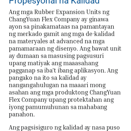
Propesyonal na Kalidad
Ang mga Rubber Expansion Units ng
ChangYuan Flex Company ay ginawa
ayon sa pinakamataas na pamantayan
ng merkado gamit ang mga de-kalidad
na materyales at advanced na mga
pamamaraan ng disenyo. Ang bawat unit
ay dumaan sa masusing pagsusuri
upang matiyak ang maaasahang
pagganap sa iba’t ibang aplikasyon. Ang
pangako na ito sa kalidad ay
nangangahulugan na maaari mong
asahan ang mga produktong ChangYuan
Flex Company upang protektahan ang
iyong pamumuhunan sa mahabang
panahon.
Ang pagsisiguro ng kalidad ay nasa puso