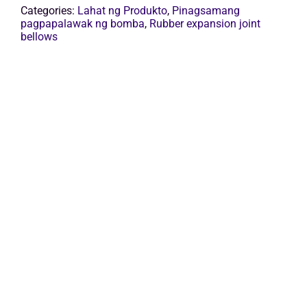
ng
Categories:
Lahat ng Produkto
,
Pinagsamang
pagpapalawak
pagpapalawak ng bomba
,
Rubber expansion joint
ng
bellows
goma
quantity