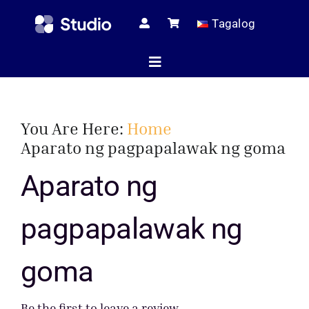
Skip
Tagalog
to
content
Toggle
Navigation
Home
You Are Here:
Home
Aparato ng pagpapalawak ng goma
Teknikal na mga
Aparato ng
pagpapalawak ng
Lahat ng Pr
goma
Serbis
Be the first to leave a review.