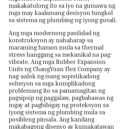
makakatulong ito sa iyo na gumawa ng
mga may kaalamang desisyon tungkol
sa sistema ng plumbing ng iyong gusali.
Ang mga modernong pasilidad ng
konstruksyon ay nahaharap sa
maraming hamon mula sa thermal
stress hanggang sa mekanikal na pag-
vibrate. Ang mga Rubber Expansion
Units ng ChangYuan Flex Company ay
nag-aalok ng isang sopistikadong
solusyon sa mga kumplikadong
problemang ito sa pamamagitan ng
pagsipsip ng paggalaw, pagbabawas ng
ingay at pagbibigay ng proteksyon sa
iyong sistema ng plumbing mula sa
posibleng pinsala. Ang kanilang
makabagong disenyo ay kumakatawan