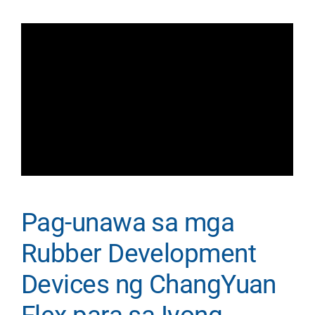
Pag-unawa sa mga
Rubber Development
Devices ng ChangYuan