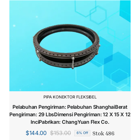
PIPA KONEKTOR FLEKSIBEL
Pelabuhan Pengiriman: Pelabuhan ShanghaiBerat
Pengiriman: 29 LbsDimensi Pengiriman: 12 X 15 X 12
InciPabrikan: ChangYuan Flex Co.
Stok 486
$
144.00
$
153.00
6% Off
Harga
Harga