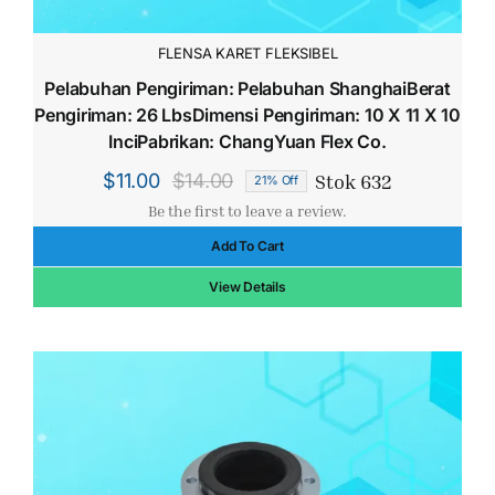
FLENSA KARET FLEKSIBEL
Pelabuhan Pengiriman: Pelabuhan ShanghaiBerat
Pengiriman: 26 LbsDimensi Pengiriman: 10 X 11 X 10
InciPabrikan: ChangYuan Flex Co.
Stok 632
$
11.00
$
14.00
21% Off
Harga
Harga
Be the first to leave a review.
aslinya
saat
Add To Cart
adalah:
ini
$14.00.
adalah:
View Details
$11.00.