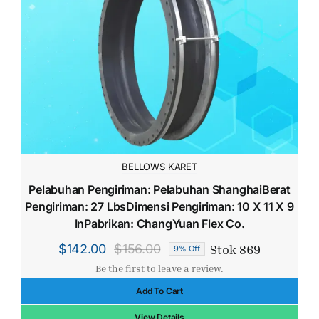
Dapatkan Pe
BELLOWS KARET
Pelabuhan Pengiriman: Pelabuhan ShanghaiBerat
Pengiriman: 27 LbsDimensi Pengiriman: 10 X 11 X 9
InPabrikan: ChangYuan Flex Co.
Stok 869
$
142.00
$
156.00
9% Off
Harga
Harga
Be the first to leave a review.
aslinya
saat
Add To Cart
adalah:
ini
$156.00.
adalah:
View Details