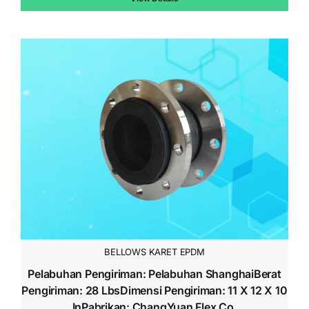
$142.00.
BELLOWS KARET EPDM
Pelabuhan Pengiriman: Pelabuhan ShanghaiBerat
Pengiriman: 28 LbsDimensi Pengiriman: 11 X 12 X 10
InPabrikan: ChangYuan Flex Co.