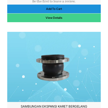
Be the first to leave a review.
aslinya
saat
Add To Cart
adalah:
ini
$153.00.
adalah:
View Details
$144.00.
SAMBUNGAN EKSPANSI KARET BERGELANG