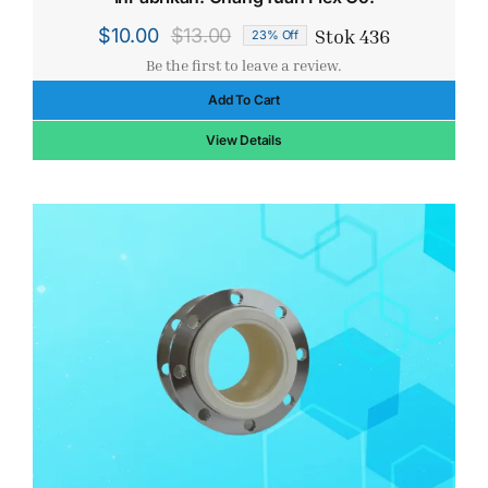
Stok 436
$
10.00
$
13.00
23% Off
Harga
Harga
Be the first to leave a review.
aslinya
saat
Add To Cart
adalah:
ini
$13.00.
adalah:
View Details
$10.00.