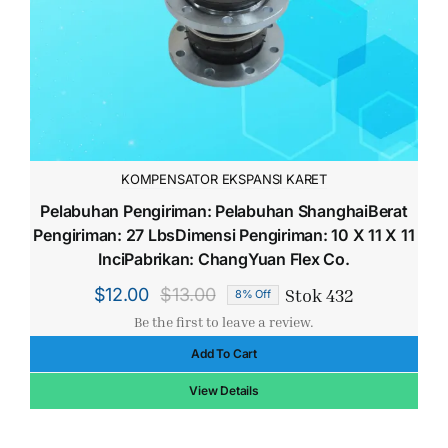
KOMPENSATOR EKSPANSI KARET
Pelabuhan Pengiriman: Pelabuhan ShanghaiBerat
Pengiriman: 27 LbsDimensi Pengiriman: 10 X 11 X 11
InciPabrikan: ChangYuan Flex Co.
Stok 432
$
12.00
$
13.00
8% Off
Harga
Harga
Be the first to leave a review.
aslinya
saat
Add To Cart
adalah:
ini
$13.00.
adalah:
View Details
$12.00.