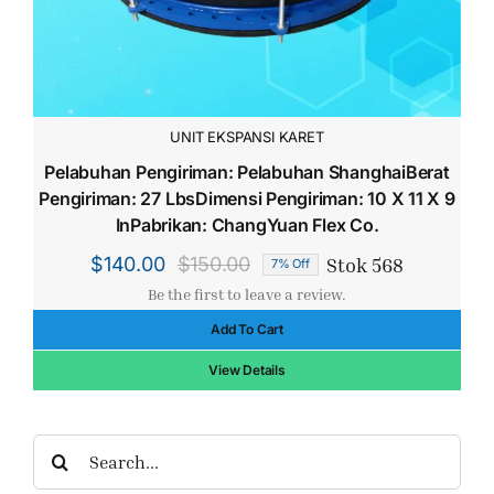
UNIT EKSPANSI KARET
Pelabuhan Pengiriman: Pelabuhan ShanghaiBerat
Pengiriman: 27 LbsDimensi Pengiriman: 10 X 11 X 9
InPabrikan: ChangYuan Flex Co.
Stok 568
$
140.00
$
150.00
7% Off
Harga
Harga
Be the first to leave a review.
aslinya
saat
Add To Cart
adalah:
ini
$150.00.
adalah:
View Details
$140.00.
Search
for: