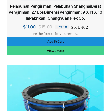
Pelabuhan Pengiriman: Pelabuhan ShanghaiBerat
Pengiriman: 27 LbsDimensi Pengiriman: 9 X 11 X 10
InPabrikan: ChangYuan Flex Co.
Stok 462
$
11.00
$
15.00
27% Off
Harga
Harga
Be the first to leave a review.
aslinya
saat
Add To Cart
adalah:
ini
$15.00.
adalah:
View Details
$11.00.