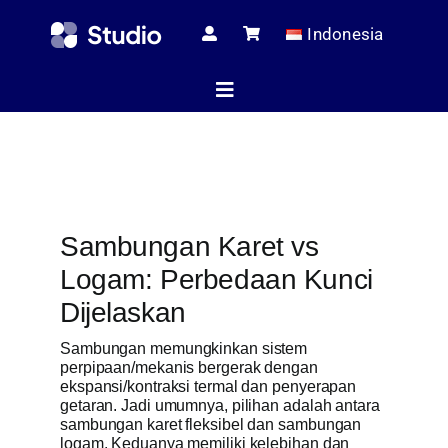
Skip
Indonesia
to
content
Toggle
Navigation
Halaman 
Sambungan Karet vs
Artikel Te
Logam: Perbedaan Kunci
Dijelaskan
Toko
Sambungan memungkinkan sistem
perpipaan/mekanis bergerak dengan
ekspansi/kontraksi termal dan penyerapan
getaran. Jadi umumnya, pilihan adalah antara
Melaya
sambungan karet fleksibel dan sambungan
logam. Keduanya memiliki kelebihan dan