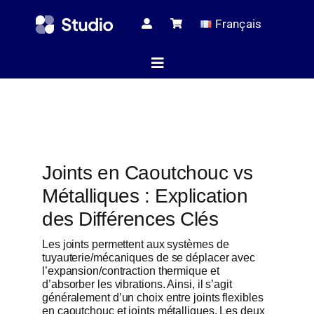
Skip
Français
to
content
Toggle
Navigation
Page d’ac
Joints en Caoutchouc vs
Articles tec
Métalliques : Explication
des Différences Clés
Tous les pr
Les joints permettent aux systèmes de
tuyauterie/mécaniques de se déplacer avec
l’expansion/contraction thermique et
d’absorber les vibrations. Ainsi, il s’agit
Le serv
généralement d’un choix entre joints flexibles
en caoutchouc et joints métalliques. Les deux