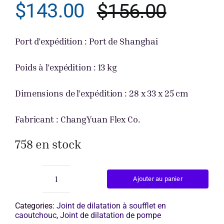
$
143.00
$
156.00
Le
Le
Obtenir un
prix
prix
Port d’expédition : Port de Shanghai
initial
actuel
Poids à l’expédition : 13 kg
était :
est :
Dimensions de l’expédition : 28 x 33 x 25 cm
$156.0
$143.0
Fabricant : ChangYuan Flex Co.
758 en stock
Ajouter au panier
quantité
de
joint
Categories:
Joint de dilatation à soufflet en
flexible
caoutchouc
,
Joint de dilatation de pompe
6