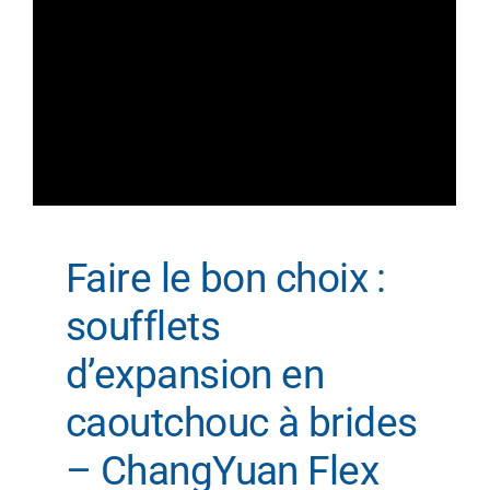
Faire le bon choix :
soufflets
d’expansion en
caoutchouc à brides
– ChangYuan Flex