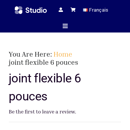
Skip
Français
to
content
Toggle
Navigation
Page d’ac
You Are Here:
Home
joint flexible 6 pouces
Articles tec
joint flexible 6
pouces
Tous les pr
Be the first to leave a review.
Le serv