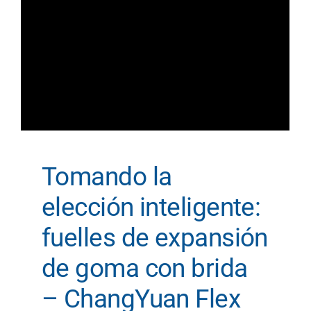
Tomando la
elección inteligente:
fuelles de expansión
de goma con brida
– ChangYuan Flex