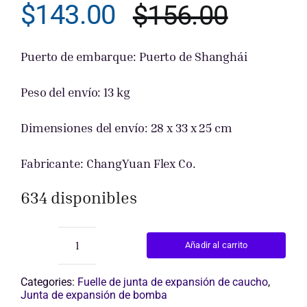
$
143.00
$
156.00
El
El
Obtener cot
precio
precio
Puerto de embarque: Puerto de Shanghái
origina
actual
Peso del envío: 13 kg
era:
es:
Dimensiones del envío: 28 x 33 x 25 cm
$156.0
$143.0
Fabricante: ChangYuan Flex Co.
634 disponibles
Añadir al carrito
junta
flexible
de
Categories:
Fuelle de junta de expansión de caucho
,
6
Junta de expansión de bomba
pulgadas