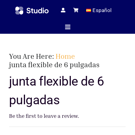
Skip
Español
to
content
Toggle
Navigation
Página de i
You Are Here:
Home
junta flexible de 6 pulgadas
Artículos té
junta flexible de 6
pulgadas
Todos los pr
Be the first to leave a review.
Servici