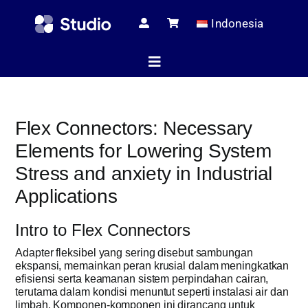
Skip
Indonesia
to
content
Toggle
Navigation
Halaman 
Flex Connectors: Necessary
Elements for Lowering System
Stress and anxiety in Industrial
Artikel Te
Applications
Toko
Intro to Flex Connectors
Adapter fleksibel yang sering disebut sambungan
ekspansi, memainkan peran krusial dalam meningkatkan
efisiensi serta keamanan sistem perpindahan cairan,
Melaya
terutama dalam kondisi menuntut seperti instalasi air dan
limbah. Komponen-komponen ini dirancang untuk