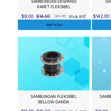
SAMBUNGAN EKSPANSI
SA
KARET FLEKSIBEL
Stok 897
$
9.00
$
14.00
$
142.00
36% Off
Harga
Harga
Add To Cart
aslinya
saat
adalah:
ini
$14.00.
adalah:
$9.00.
SAMBUNGAN FLEKSIBEL
SAMB
BELLOW GANDA