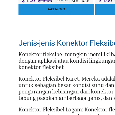
Stok 426
$
11.00
$
15.00
$
11.00
27% Off
Harga
Harga
Add To Cart
aslinya
saat
adalah:
ini
$15.00.
adalah:
$11.00.
Jenis-jenis Konektor Fleksib
Konektor fleksibel mungkin memiliki 
dengan aplikasi atau kondisi lingkunga
konektor fleksibel:
Konektor Fleksibel Karet: Mereka adalah
untuk sebagian besar kondisi suhu dan 
pengurangan kebisingan dari konektor f
tabung pasokan air berbagai jenis, dan a
Konektor Fleksibel Logam: Konektor fle