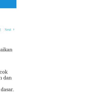
2
Next
uaikan
ocok
an dan
 dasar.