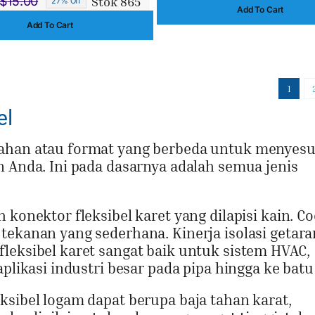
Stok 865
$
15.00
27% Off
Harga
Harga
Add To Cart
aslinya
saat
Add To Cart
aslinya
saat
adalah:
ini
adalah:
ini
$151.00.
adalah:
$15.00.
adalah:
$142.00.
$11.00.
1
el
bahan atau format yang berbeda untuk menyes
n Anda. Ini pada dasarnya adalah semua jenis
 konektor fleksibel karet yang dilapisi kain. C
tekanan yang sederhana. Kinerja isolasi getar
leksibel karet sangat baik untuk sistem HVAC,
plikasi industri besar pada pipa hingga ke batu
ksibel logam dapat berupa baja tahan karat,