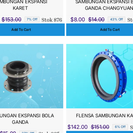
MBUNGAN EKSPANSI
SAMBUNGAN EKSPANSI 
KARET
GANDA CHANGYUA
Stok 876
St
$
153.00
$
8.00
$
14.00
7% Off
43% Off
Harga
Harga
Harga
Harga
Add To Cart
Add To Cart
aslinya
saat
aslinya
saat
adalah:
ini
adalah:
ini
$153.00.
adalah:
$14.00.
adalah:
$142.00.
$8.00.
UNGAN EKSPANSI BOLA
FLENSA SAMBUNGAN KA
GANDA
S
$
142.00
$
151.00
6% Off
Harga
Harga