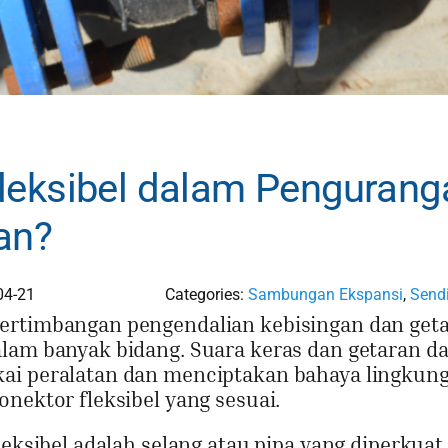
leksibel dalam Pengurang
an?
04-21
Categories:
Sambungan Ekspansi
,
Sendi
pertimbangan pengendalian kebisingan dan get
alam banyak bidang. Suara keras dan getaran d
kai peralatan dan menciptakan bahaya lingkun
onektor fleksibel yang sesuai.
leksibel adalah selang atau pipa yang diperkuat