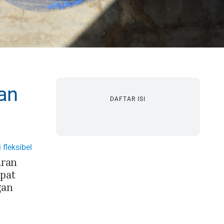
an
DAFTAR ISI
 fleksibel
aran
apat
gan