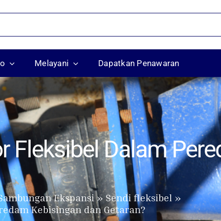
ko
Melayani
Dapatkan Penawaran
r Fleksibel Dalam Per
Sambungan Ekspansi
Sendi fleksibel
eredam Kebisingan dan Getaran?