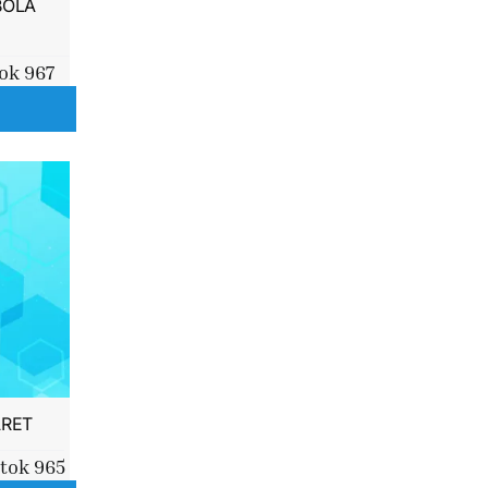
BOLA
N
ok 967
RET
tok 965