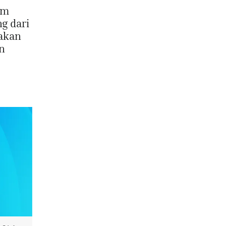
em
g dari
akan
an