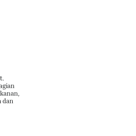
t.
agian
akanan,
n dan