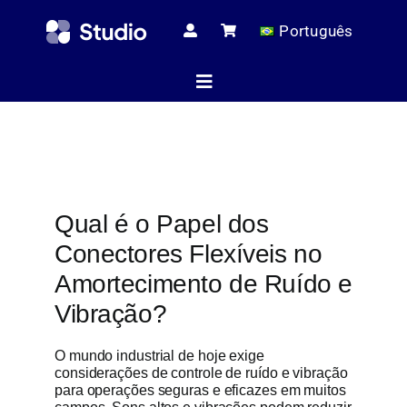
Skip
Português
to
content
Toggle
Navigation
Página ini
Qual é o Papel dos
Artigos té
Conectores Flexíveis no
Amortecimento de Ruído e
Todos os pr
Vibração?
O mundo industrial de hoje exige
Serviç
considerações de controle de ruído e vibração
para operações seguras e eficazes em muitos