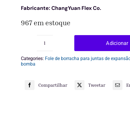
Fabricante: ChangYuan Flex Co.
$15.00
$11.00.
967 em estoque
Adicionar 
junta
de
dilatação
Categories:
Fole de borracha para juntas de expansã
de
bomba
esfera
dupla
quantidade
Compartilhar
Tweetar
E