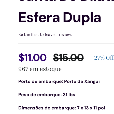
Esfera Dupla
Be the first to leave a review.
$
11.00
$
15.00
27% Off
O
O
967 em estoque
preço
preço
Porto de embarque: Porto de Xangai
origina
atual
Peso de embarque: 31 lbs
era:
é:
Dimensões de embarque: 7 x 13 x 11 pol