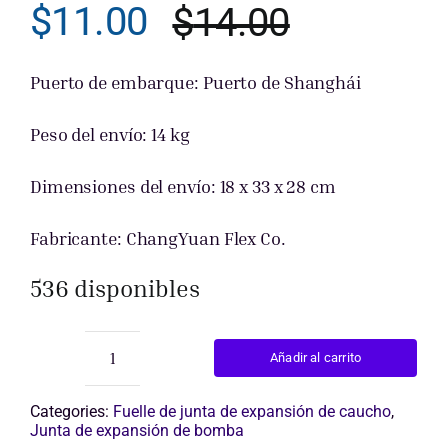
$
11.00
$
14.00
El
El
Obtener cot
precio
precio
Puerto de embarque: Puerto de Shanghái
original
actual
Peso del envío: 14 kg
era:
es:
Dimensiones del envío: 18 x 33 x 28 cm
$14.00.
$11.00.
Fabricante: ChangYuan Flex Co.
536 disponibles
Añadir al carrito
junta
de
expansión
Categories:
Fuelle de junta de expansión de caucho
,
de
Junta de expansión de bomba
doble