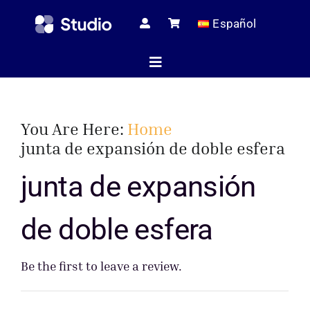
Skip
Español
to
content
Toggle
Navigation
Página de i
You Are Here:
Home
junta de expansión de doble esfera
Artículos té
junta de expansión
de doble esfera
Todos los pr
Be the first to leave a review.
Servici