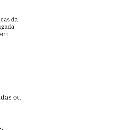
icas da
ugada
 sem
adas ou
s.