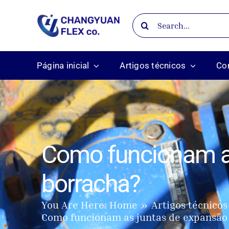
Skip
Search
to
for:
content
Página inicial
Artigos técnicos
Co
Como funcionam as
borracha?
You Are Here:
Home
Artigos técnicos
Como funcionam as juntas de expansão 