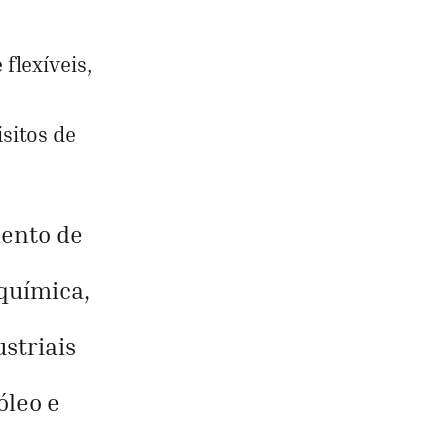
flexíveis,
sitos de
mento de
química,
striais
óleo e