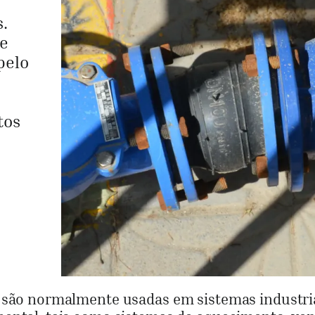
.
 e
pelo
tos
a são normalmente usadas em sistemas industri