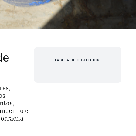
de
TABELA DE CONTEÚDOS
res,
os
ntos,
sempenho e
borracha