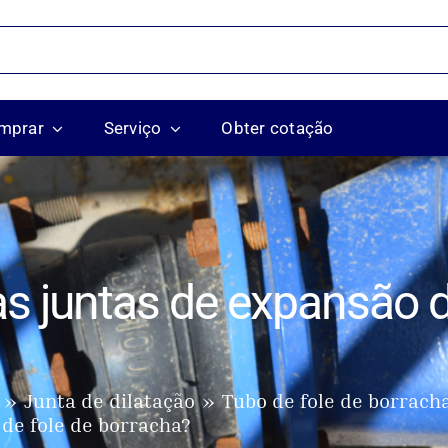
mprar
Serviço
Obter cotação
 juntas de expansão d
Junta de dilatação
Tubo de fole de borrach
de fole de borracha?