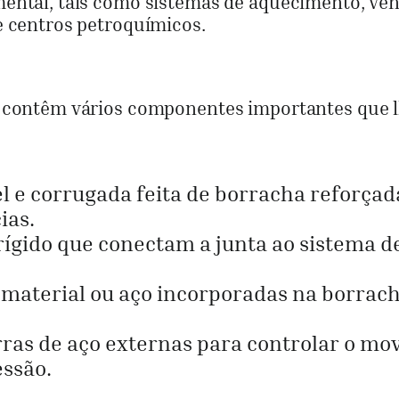
ental, tais como sistemas de aquecimento, ven
e centros petroquímicos.
a contêm vários componentes importantes que 
el e corrugada feita de borracha reforçad
ias.
 rígido que conectam a junta ao sistema d
material ou aço incorporadas na borrac
arras de aço externas para controlar o m
essão.