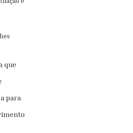
tilação e
lhes
a que
e
ha para
ovimento