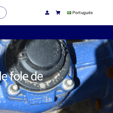
Português
e fole de
a