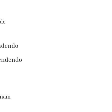
 de
endendo
ependendo
ornam