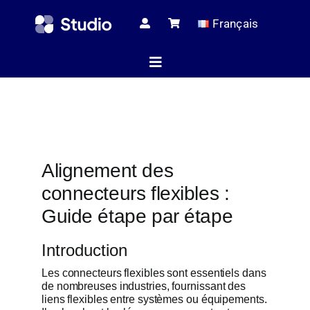
Skip
Français
to
content
Toggle
Navigation
Page d’ac
Alignement des
Articles tec
connecteurs flexibles :
Guide étape par étape
Tous les pr
Introduction
Les connecteurs flexibles sont essentiels dans
Le serv
de nombreuses industries, fournissant des
liens flexibles entre systèmes ou équipements.