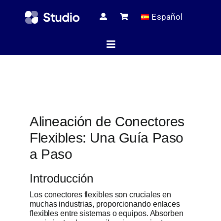
Skip
Español
to
content
Toggle
Navigation
Página de i
Alineación de Conectores
Artículos té
Flexibles: Una Guía Paso
a Paso
Todos los pr
Introducción
Los conectores flexibles son cruciales en
Servici
muchas industrias, proporcionando enlaces
flexibles entre sistemas o equipos. Absorben