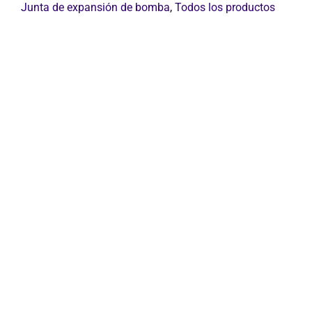
de
Junta de expansión de bomba
,
Todos los productos
caucho
cantidad