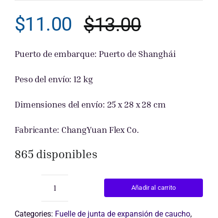
$
11.00
$
13.00
Obtener cot
El
El
precio
precio
Puerto de embarque: Puerto de Shanghái
original
actual
Peso del envío: 12 kg
era:
es:
Dimensiones del envío: 25 x 28 x 28 cm
$13.00.
$11.00.
Fabricante: ChangYuan Flex Co.
865 disponibles
Añadir al carrito
Compensador
de
expansión
Categories:
Fuelle de junta de expansión de caucho
,