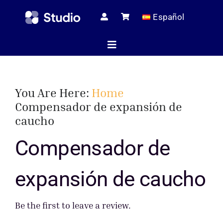
Skip
Español
to
content
Toggle
Navigation
Página de i
You Are Here:
Home
Compensador de expansión de
caucho
Artículos té
Compensador de
Todos los pr
expansión de caucho
Servici
Be the first to leave a review.