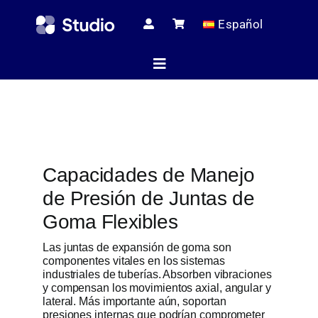
Skip
Español
to
content
Toggle
Navigation
Página de i
Capacidades de Manejo
Artículos té
de Presión de Juntas de
Goma Flexibles
Todos los pr
Las juntas de expansión de goma son
componentes vitales en los sistemas
industriales de tuberías. Absorben vibraciones
y compensan los movimientos axial, angular y
Servici
lateral. Más importante aún, soportan
presiones internas que podrían comprometer