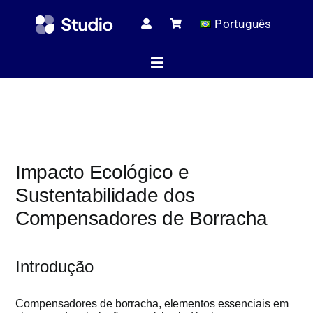
Skip
Português
to
content
Toggle
Navigation
Página ini
Impacto Ecológico e
Artigos té
Sustentabilidade dos
Compensadores de Borracha
Todos os pr
Introdução
Serviç
Compensadores de borracha, elementos essenciais em