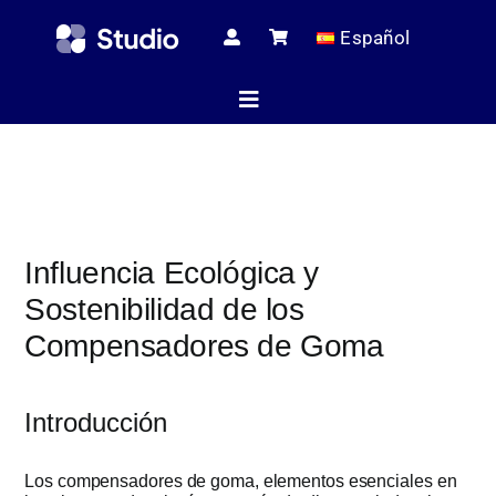
Skip
Español
to
content
Toggle
Navigation
Página de i
Influencia Ecológica y
Artículos té
Sostenibilidad de los
Compensadores de Goma
Todos los pr
Introducción
Servici
Los compensadores de goma, elementos esenciales en