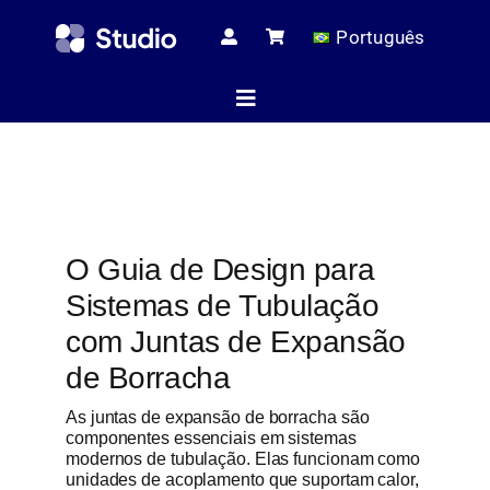
Skip
Português
to
content
Toggle
Navigation
Página ini
O Guia de Design para
Artigos té
Sistemas de Tubulação
com Juntas de Expansão
Todos os pr
de Borracha
As juntas de expansão de borracha são
componentes essenciais em sistemas
Serviç
modernos de tubulação. Elas funcionam como
unidades de acoplamento que suportam calor,