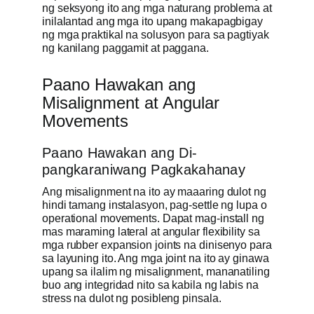
ng seksyong ito ang mga naturang problema at
inilalantad ang mga ito upang makapagbigay
ng mga praktikal na solusyon para sa pagtiyak
ng kanilang paggamit at paggana.
Paano Hawakan ang
Misalignment at Angular
Movements
Paano Hawakan ang Di-
pangkaraniwang Pagkakahanay
Ang misalignment na ito ay maaaring dulot ng
hindi tamang instalasyon, pag-settle ng lupa o
operational movements. Dapat mag-install ng
mas maraming lateral at angular flexibility sa
mga rubber expansion joints na dinisenyo para
sa layuning ito. Ang mga joint na ito ay ginawa
upang sa ilalim ng misalignment, mananatiling
buo ang integridad nito sa kabila ng labis na
stress na dulot ng posibleng pinsala.