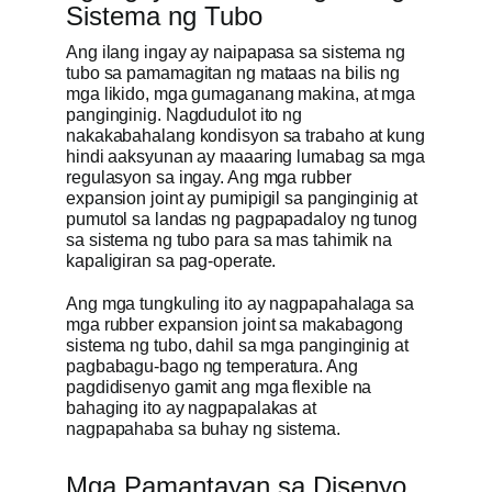
Sistema ng Tubo
Ang ilang ingay ay naipapasa sa sistema ng
tubo sa pamamagitan ng mataas na bilis ng
mga likido, mga gumaganang makina, at mga
panginginig. Nagdudulot ito ng
nakakabahalang kondisyon sa trabaho at kung
hindi aaksyunan ay maaaring lumabag sa mga
regulasyon sa ingay. Ang mga rubber
expansion joint ay pumipigil sa panginginig at
pumutol sa landas ng pagpapadaloy ng tunog
sa sistema ng tubo para sa mas tahimik na
kapaligiran sa pag-operate.
Ang mga tungkuling ito ay nagpapahalaga sa
mga rubber expansion joint sa makabagong
sistema ng tubo, dahil sa mga panginginig at
pagbabagu-bago ng temperatura. Ang
pagdidisenyo gamit ang mga flexible na
bahaging ito ay nagpapalakas at
nagpapahaba sa buhay ng sistema.
Mga Pamantayan sa Disenyo