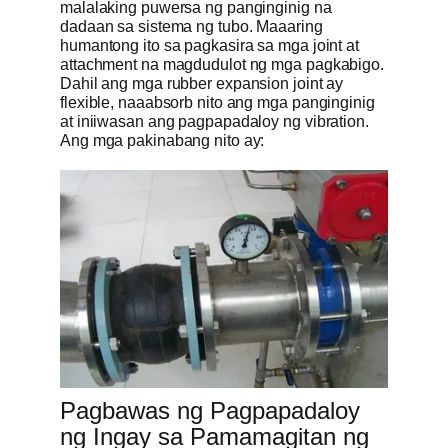
malalaking puwersa ng panginginig na
dadaan sa sistema ng tubo. Maaaring
humantong ito sa pagkasira sa mga joint at
attachment na magdudulot ng mga pagkabigo.
Dahil ang mga rubber expansion joint ay
flexible, naaabsorb nito ang mga panginginig
at iniiwasan ang pagpapadaloy ng vibration.
Ang mga pakinabang nito ay:
Pagbawas ng Pagpapadaloy
ng Ingay sa Pamamagitan ng