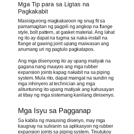
Mga Tip para sa Ligtas na
Pagkakabit
Masisigurong magkakaroon ng snug fit sa
pamamagitan ng pagpili ng angkop na flange
style, bolt pattern, at gasket material. Ang lahat
ng ito ay dapat na tugma sa naka-install na
flange at gawing joint upang maiwasan ang
anumang uri ng pagtulo pagkatapos.
Ang mga disenyong ito ay upang matiyak na
gagana nang maayos ang mga rubber
expansion joints kapag nakabit na sa piping
system. Mula rito, dapat maingat na sundin ng
mga inhinyero at technician ang mga
alituntuning ito upang matiyak ang kahusayan
at tibay ng mga sistemang kanilang dinisenyo.
Mga Isyu sa Pagganap
Sa kabila ng masusing disenyo, may mga
kaugnay na suliranin sa aplikasyon ng rubber
expansion joints sa piping system. Tinutukoy