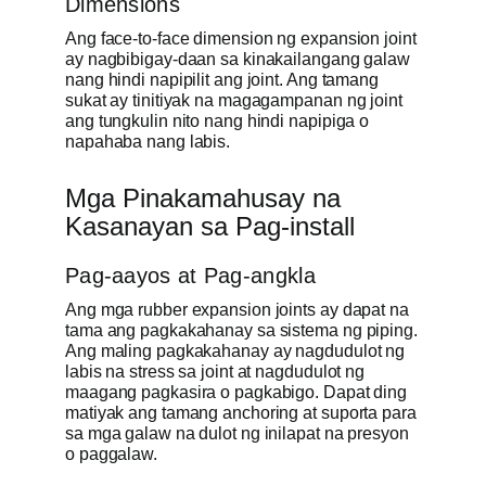
Dimensions
Ang face-to-face dimension ng expansion joint
ay nagbibigay-daan sa kinakailangang galaw
nang hindi napipilit ang joint. Ang tamang
sukat ay tinitiyak na magagampanan ng joint
ang tungkulin nito nang hindi napipiga o
napahaba nang labis.
Mga Pinakamahusay na
Kasanayan sa Pag-install
Pag-aayos at Pag-angkla
Ang mga rubber expansion joints ay dapat na
tama ang pagkakahanay sa sistema ng piping.
Ang maling pagkakahanay ay nagdudulot ng
labis na stress sa joint at nagdudulot ng
maagang pagkasira o pagkabigo. Dapat ding
matiyak ang tamang anchoring at suporta para
sa mga galaw na dulot ng inilapat na presyon
o paggalaw.