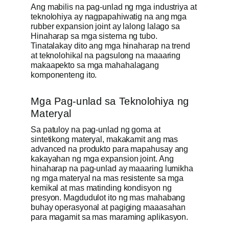
Ang mabilis na pag-unlad ng mga industriya at
teknolohiya ay nagpapahiwatig na ang mga
rubber expansion joint ay lalong lalago sa
Hinaharap sa mga sistema ng tubo.
Tinatalakay dito ang mga hinaharap na trend
at teknolohikal na pagsulong na maaaring
makaapekto sa mga mahahalagang
komponenteng ito.
Mga Pag-unlad sa Teknolohiya ng
Materyal
Sa patuloy na pag-unlad ng goma at
sintetikong materyal, makakamit ang mas
advanced na produkto para mapahusay ang
kakayahan ng mga expansion joint. Ang
hinaharap na pag-unlad ay maaaring lumikha
ng mga materyal na mas resistente sa mga
kemikal at mas matinding kondisyon ng
presyon. Magdudulot ito ng mas mahabang
buhay operasyonal at pagiging maaasahan
para magamit sa mas maraming aplikasyon.