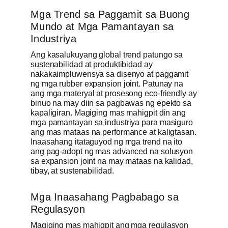
Mga Trend sa Paggamit sa Buong
Mundo at Mga Pamantayan sa
Industriya
Ang kasalukuyang global trend patungo sa
sustenabilidad at produktibidad ay
nakakaimpluwensya sa disenyo at paggamit
ng mga rubber expansion joint. Patunay na
ang mga materyal at prosesong eco-friendly ay
binuo na may diin sa pagbawas ng epekto sa
kapaligiran. Magiging mas mahigpit din ang
mga pamantayan sa industriya para masiguro
ang mas mataas na performance at kaligtasan.
Inaasahang itataguyod ng mga trend na ito
ang pag-adopt ng mas advanced na solusyon
sa expansion joint na may mataas na kalidad,
tibay, at sustenabilidad.
Mga Inaasahang Pagbabago sa
Regulasyon
Magiging mas mahigpit ang mga regulasyon