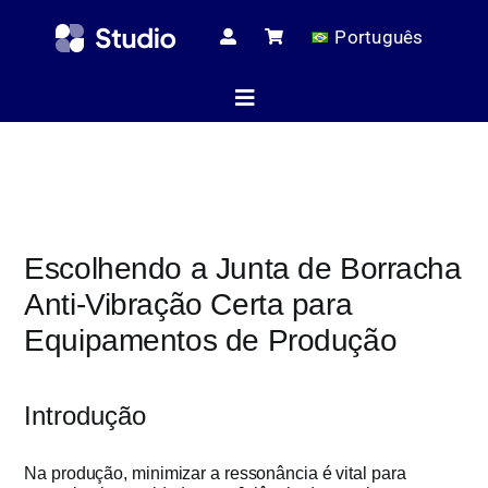
Skip
Português
to
content
Toggle
Navigation
Página ini
Escolhendo a Junta de Borracha
Artigos té
Anti-Vibração Certa para
Equipamentos de Produção
Todos os pr
Introdução
Serviç
Na produção, minimizar a ressonância é vital para