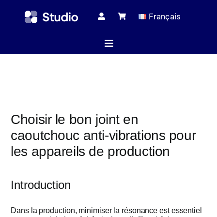
Skip
Français
to
content
Toggle
Navigation
Page d’ac
Choisir le bon joint en
Articles tec
caoutchouc anti-vibrations pour
les appareils de production
Tous les pr
Introduction
Le serv
Dans la production, minimiser la résonance est essentiel