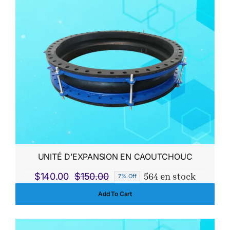
UNITÉ D’EXPANSION EN CAOUTCHOUC
564 en stock
$
140.00
$
150.00
7% Off
Le
Le
Add To Cart
prix
prix
initial
actuel
était :
est :