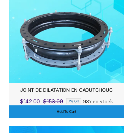
$15.00.
$9.00.
JOINT DE DILATATION EN CAOUTCHOUC
987 en stock
$
142.00
$
153.00
7% Off
Le
Le
Add To Cart
prix
prix
initial
actuel
était :
est :