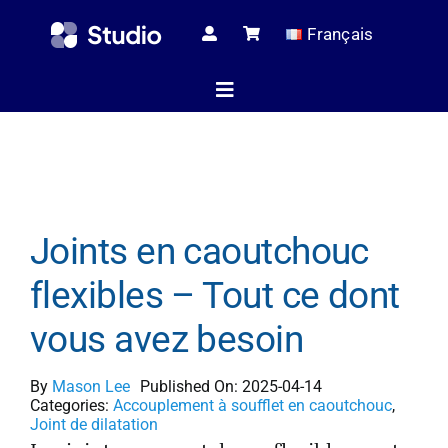
Skip
Français
to
content
Toggle
Navigation
Page d’ac
Joints en caoutchouc
Articles tec
flexibles – Tout ce dont
vous avez besoin
Tous les pr
By
Mason Lee
Published On: 2025-04-14
Categories:
Accouplement à soufflet en caoutchouc
,
Le serv
Joint de dilatation