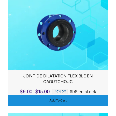
$150.00.
$140.00.
JOINT DE DILATATION FLEXIBLE EN
CAOUTCHOUC
698 en stock
$
9.00
$
15.00
40% Off
Le
Le
Add To Cart
prix
prix
initial
actuel
était :
est :