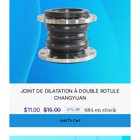
$153.00.
$142.00.
JOINT DE DILATATION À DOUBLE ROTULE
CHANGYUAN
684 en stock
$
11.00
$
15.00
27% Off
Le
Le
Add To Cart
prix
prix
initial
actuel
était :
est :