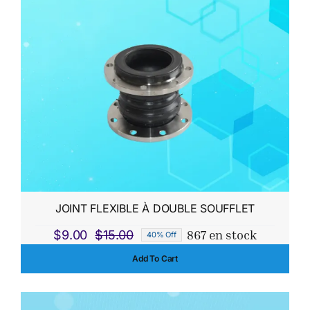
$15.00.
$11.00.
JOINT FLEXIBLE À DOUBLE SOUFFLET
867 en stock
$
9.00
$
15.00
40% Off
Le
Le
Add To Cart
prix
prix
initial
actuel
était :
est :