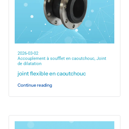
2026-03-02
Accouplement à soufflet en caoutchouc
,
Joint
de dilatation
joint flexible en caoutchouc
Continue reading