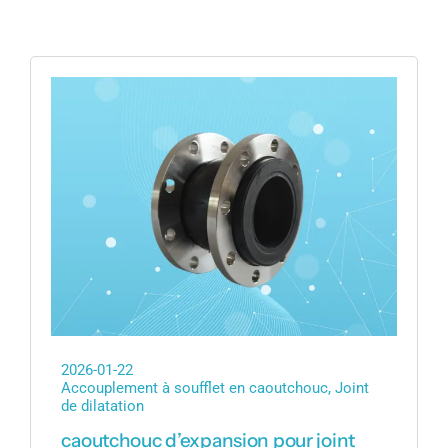
2026-01-22
Accouplement à soufflet en caoutchouc
,
Joint
de dilatation
caoutchouc d’expansion pour joint