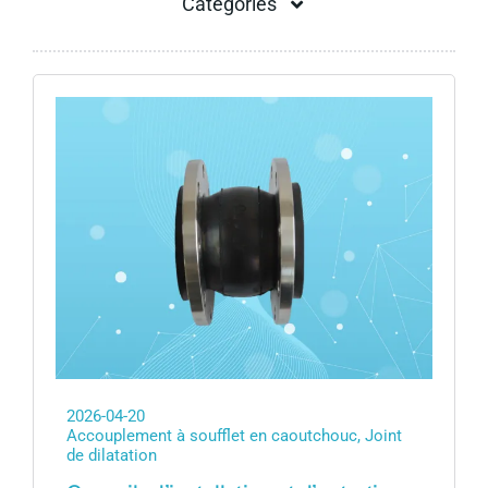
Catégories
Flex＆elastomer rubber joint
Flexible connector
Flexible joint
Rubber bellow coupling
Rubber bellows pipe
2026-04-20
Accouplement à soufflet en caoutchouc
,
Joint
de dilatation