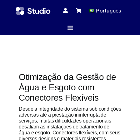
Skip
Português
to
content
Toggle
Navigation
Página ini
Otimização da Gestão de
Artigos té
Água e Esgoto com
Conectores Flexíveis
Todos os pr
Desde a integridade do sistema sob condições
adversas até a prestação ininterrupta de
serviços, muitas dificuldades operacionais
desafiam as instalações de tratamento de
Serviç
água e esgoto. Conectores flexíveis, com seus
diversos designs e materiais resistentes,