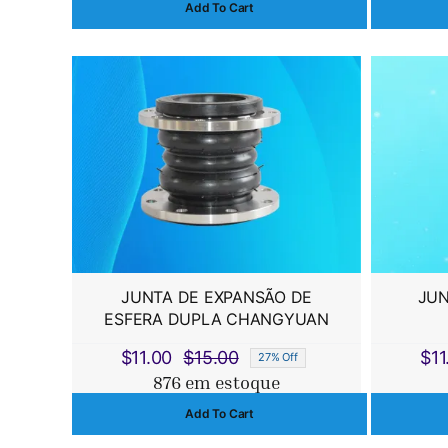
Add To Cart
original
atual
era:
é:
$150.00.
$140.00.
JUNTA DE EXPANSÃO DE
JUN
ESFERA DUPLA CHANGYUAN
$
11.00
$
15.00
$
11
27% Off
O
O
876 em estoque
preço
preço
Add To Cart
original
atual