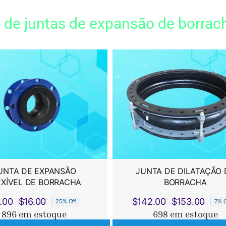
de juntas de expansão de borrac
UNTA DE EXPANSÃO
JUNTA DE DILATAÇÃO 
EXÍVEL DE BORRACHA
BORRACHA
.00
$
16.00
$
142.00
$
153.00
25% Off
7% O
O
O
O
O
896 em estoque
698 em estoque
preço
preço
preç
preç