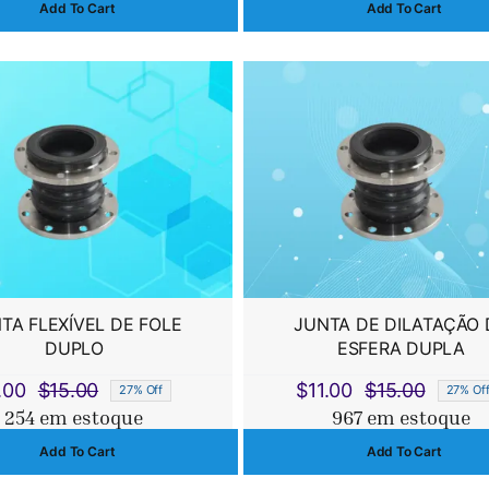
Add To Cart
Add To Cart
original
atual
origi
atual
era:
é:
era:
é:
$16.00.
$12.00.
$153
$142
TA FLEXÍVEL DE FOLE
JUNTA DE DILATAÇÃO 
DUPLO
ESFERA DUPLA
.00
$
15.00
$
11.00
$
15.00
27% Off
27% Of
O
O
O
O
254 em estoque
967 em estoque
preço
preço
preço
preço
Add To Cart
Add To Cart
original
atual
original
atual