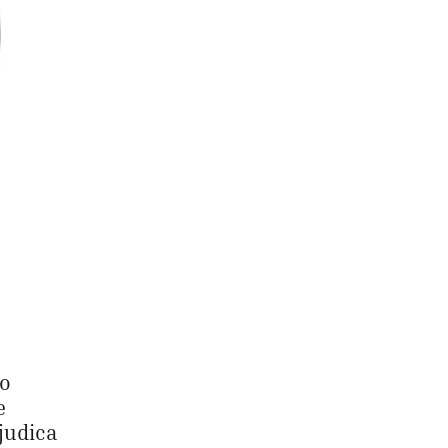
do
e
judica