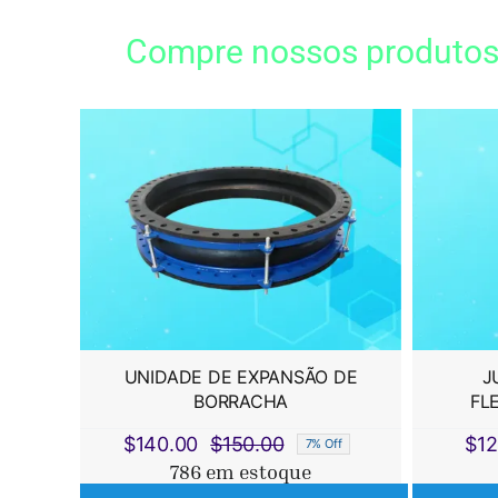
Compre nossos produtos 
UNIDADE DE EXPANSÃO DE
J
BORRACHA
FL
$
140.00
$
150.00
$
12
7% Off
O
O
786 em estoque
preço
preço