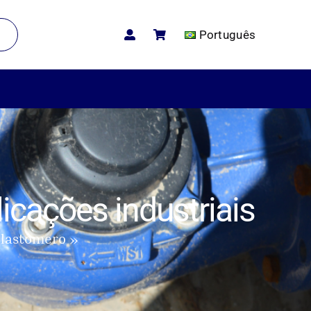
Português
icações industriais
elastômero