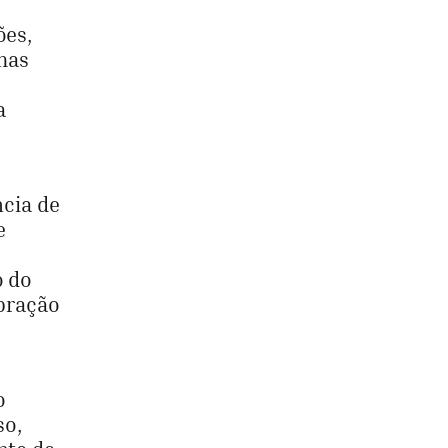
ões,
mas
a
ncia de
e
o do
ibração
o
so,