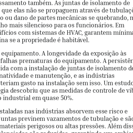
cessamento também. As juntas de isolamento de
 que elas não se propaguem através de tubulaç
sco ou dano de partes mecânicas se quebrando, 
o mais silencioso para os funcionários. Em
difícios com sistemas de HVAC, garantem mínim
na se a propriedade é habitável.
o equipamento. A longevidade da exposição às
 falhas prematuras do equipamento. A persistê
da com a instalação de juntas de isolamento d
inatividade e manutenção, e as indústrias
teriam gasto na instalação sem isso. Um estud
ogia descobriu que as medidas de controle de v
 industrial em quase 50%.
staladas nas indústrias absorvem esse risco e
juntas previnem vazamentos de tubulação e sã
materiais perigosos ou altas pressões. Além dis