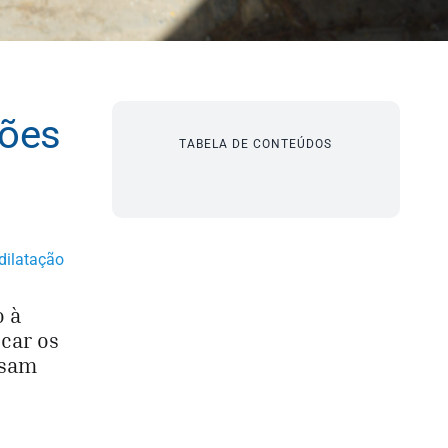
ções
TABELA DE CONTEÚDOS
dilatação
o à
ocar os
usam