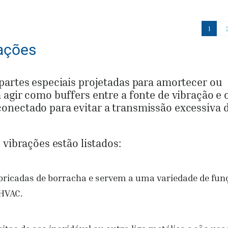
era:
é:
era:
é:
$15.00.
$11.00.
$15.00.
$11.00.
1
rações
partes especiais projetadas para amortecer ou
agir como buffers entre a fonte de vibração e 
onectado para evitar a transmissão excessiva 
 vibrações estão listados:
bricadas de borracha e servem a uma variedade de fun
 HVAC.