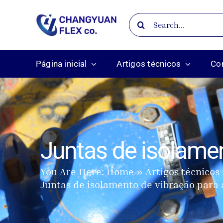
Skip
Search
to
for:
content
Página inicial
Artigos técnicos
Co
Juntas de isolamen
You Are Here:
Home
Artigos técnicos
Juntas de isolamento de vibração para a