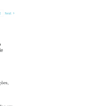
2
Next
o
de
ções,