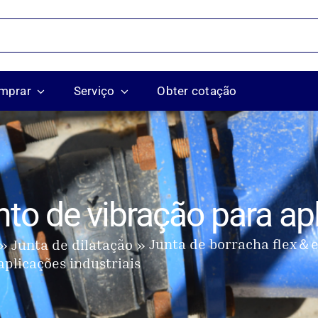
mprar
Serviço
Obter cotação
to de vibração para apl
Junta de borracha flex＆
Junta de dilatação
plicações industriais