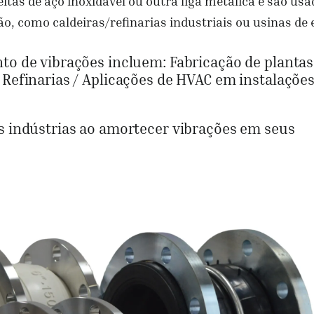
itas de aço inoxidável ou outra liga metálica e são us
o, como caldeiras/refinarias industriais ou usinas de 
to de vibrações incluem: Fabricação de plantas
 Refinarias / Aplicações de HVAC em instalaçõe
às indústrias ao amortecer vibrações em seus