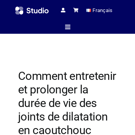
Skip
Français
to
content
Toggle
Navigation
Page d’ac
Comment entretenir
Articles tec
et prolonger la
Tous les pr
durée de vie des
joints de dilatation
Le serv
en caoutchouc